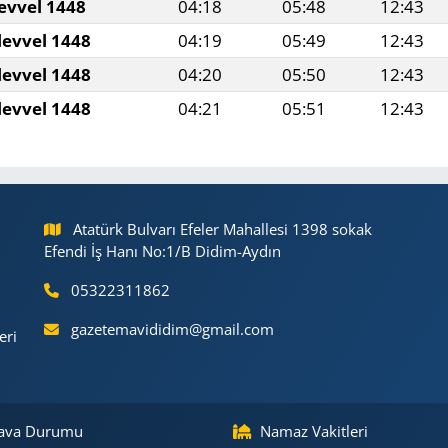
evvel 1448
04:18
05:48
12:43
levvel 1448
04:19
05:49
12:43
levvel 1448
04:20
05:50
12:43
levvel 1448
04:21
05:51
12:43
Atatürk Bulvarı Efeler Mahallesi 1398 sokak
Efendi İş Hanı No:1/B Didim-Aydın
05322311862
gazetemavididim@gmail.com
eri
ava Durumu
Namaz Vakitleri