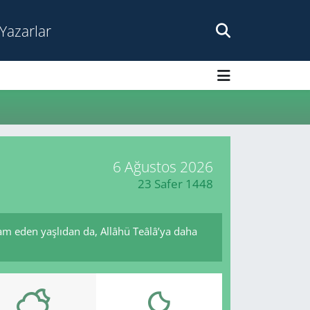
Yazarlar
6 Ağustos 2026
23 Safer 1448
am eden yaşlıdan da, Allâhü Teâlâ’ya daha