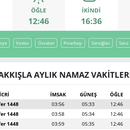
ÖĞLE
İKINDI
12:46
16:36
hiye
İncesu
Özvatan
Pınarbaşı
Sarıoğlan
Sarız
AKKIŞLA AYLIK NAMAZ VAKITLER
İCRİ
İMSAK
GÜNEŞ
ÖĞLE
fer 1448
03:56
05:33
12:46
fer 1448
03:58
05:34
12:46
fer 1448
03:59
05:35
12:46