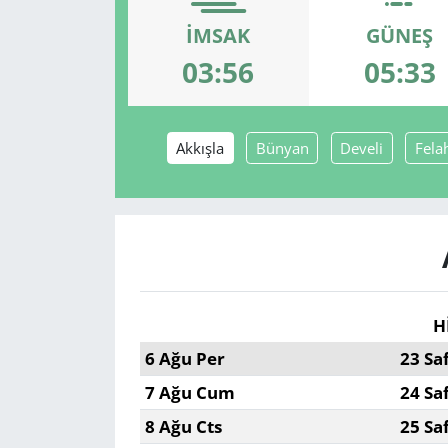
İMSAK
GÜNEŞ
GÜNDEM
03:56
05:33
HABERDE İNSAN
KÜLTÜR SANAT
Akkışla
Bünyan
Develi
Fela
MAGAZİN
POLİTİKA
RESMİ İLANLAR
H
SAĞLIK
6 Ağu Per
23 Sa
7 Ağu Cum
24 Sa
SİYASET
8 Ağu Cts
25 Sa
SPOR