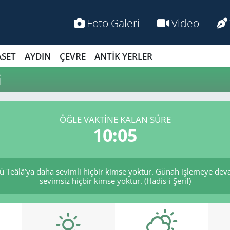
Foto Galeri
Video
ASET
AYDIN
ÇEVRE
ANTİK YERLER
i
ÖĞLE VAKTİNE KALAN SÜRE
10:04
 Teâlâ’ya daha sevimli hiçbir kimse yoktur. Günah işlemeye dev
sevimsiz hiçbir kimse yoktur. (Hadis-i Şerif)