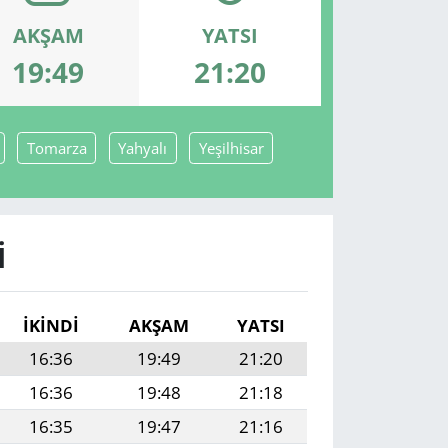
AKŞAM
YATSI
19:49
21:20
Tomarza
Yahyalı
Yeşilhisar
I
İKINDI
AKŞAM
YATSI
16:36
19:49
21:20
16:36
19:48
21:18
16:35
19:47
21:16