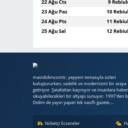
22 Ağu Cts
9 Rebiul
23 Ağu Paz
10 Rebiu
24 Ağu Pts
11 Rebiu
25 Ağu Sal
12 Rebiu
mavididimcomtr, yepyeni temasıyla sizleri
buluştururken, sadelik ve modernizmi bir araya
getiriyor. Şatafattan kaçınıyor ve insanlara haber
okuyabilecekleri bir altyapı sunuyor. 1997'den b
Didim de yayın yapan tek vasıflı gazete....
Nöbetçi Eczaneler
H