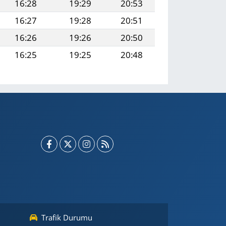
16:28
19:29
20:53
16:27
19:28
20:51
16:26
19:26
20:50
16:25
19:25
20:48
Trafik Durumu