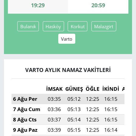
19:29
20:59
Yerel
Bulanık
Hasköy
Korkut
Malazgirt
Varto
VARTO AYLIK NAMAZ VAKITLERI
İMSAK
GÜNEŞ
ÖĞLE
İKINDI
AKŞ
6 Ağu Per
03:35
05:12
12:25
16:15
19:2
7 Ağu Cum
03:36
05:13
12:25
16:15
19:2
8 Ağu Cts
03:37
05:14
12:25
16:15
19:2
9 Ağu Paz
03:39
05:15
12:25
16:14
19:2