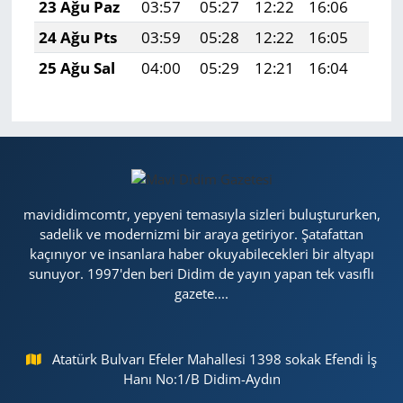
23 Ağu Paz
03:57
05:27
12:22
16:06
19:0
24 Ağu Pts
03:59
05:28
12:22
16:05
19:0
25 Ağu Sal
04:00
05:29
12:21
16:04
19:0
mavididimcomtr, yepyeni temasıyla sizleri buluştururken,
sadelik ve modernizmi bir araya getiriyor. Şatafattan
kaçınıyor ve insanlara haber okuyabilecekleri bir altyapı
sunuyor. 1997'den beri Didim de yayın yapan tek vasıflı
gazete....
Atatürk Bulvarı Efeler Mahallesi 1398 sokak Efendi İş
Hanı No:1/B Didim-Aydın