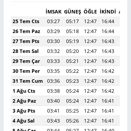
İMSAK
GÜNEŞ
ÖĞLE
İKINDI
AKŞ
25 Tem Cts
03:27
05:17
12:47
16:44
20:
26 Tem Paz
03:29
05:18
12:47
16:44
20:
27 Tem Pts
03:30
05:19
12:47
16:43
20:
28 Tem Sal
03:32
05:20
12:47
16:43
20:
29 Tem Çar
03:33
05:21
12:47
16:43
20:
30 Tem Per
03:35
05:22
12:47
16:42
20:
31 Tem Cum
03:36
05:23
12:47
16:42
20:
1 Ağu Cts
03:38
05:24
12:47
16:42
20:
2 Ağu Paz
03:40
05:24
12:47
16:41
19:
3 Ağu Pts
03:41
05:25
12:47
16:41
19:
4 Ağu Sal
03:43
05:26
12:47
16:41
19:
5 Ağu Çar
03:44
05:27
12:47
16:40
19: