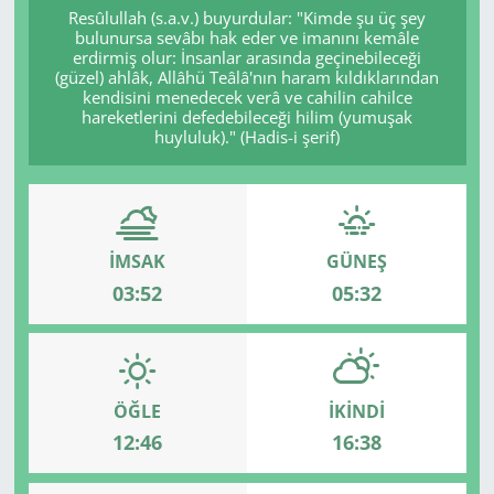
Resûlullah (s.a.v.) buyurdular: "Kimde şu üç şey
bulunursa sevâbı hak eder ve imanını kemâle
erdirmiş olur: İnsanlar arasında geçinebileceği
(güzel) ahlâk, Allâhü Teâlâ'nın haram kıldıklarından
kendisini menedecek verâ ve cahilin cahilce
hareketlerini defedebileceği hilim (yumuşak
huyluluk)." (Hadis-i şerif)
İMSAK
GÜNEŞ
03:52
05:32
ÖĞLE
İKINDI
12:46
16:38