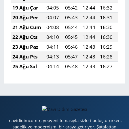
19 Ağu Çar
04:05
05:42
12:44
16:32
19:
20 Ağu Per
04:07
05:43
12:44
16:31
19:
21 Ağu Cum
04:08
05:44
12:44
16:30
19:
22 Ağu Cts
04:10
05:45
12:44
16:30
19:
23 Ağu Paz
04:11
05:46
12:43
16:29
19:
24 Ağu Pts
04:13
05:47
12:43
16:28
19:
25 Ağu Sal
04:14
05:48
12:43
16:27
19:
mavididimcomtr, yepyeni temasıyla sizleri buluştururken,
sadelik ve modernizmi bir araya getiriyor. Şatafattan