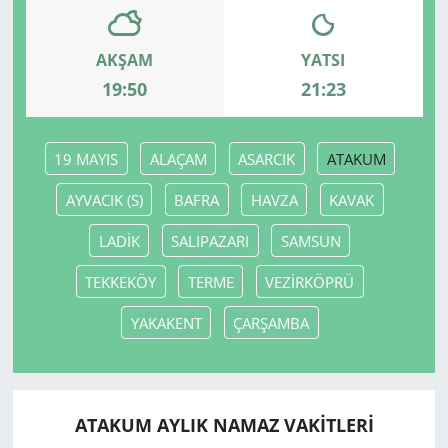
AKŞAM
YATSI
19:50
21:23
19 MAYIS
ALAÇAM
ASARCIK
ATAKUM
AYVACIK (S)
BAFRA
HAVZA
KAVAK
LADİK
SALIPAZARI
SAMSUN
TEKKEKÖY
TERME
VEZİRKÖPRÜ
YAKAKENT
ÇARŞAMBA
ATAKUM AYLIK NAMAZ VAKITLERI