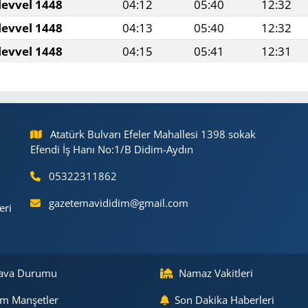
levvel 1448
04:12
05:40
12:32
levvel 1448
04:13
05:40
12:32
levvel 1448
04:15
05:41
12:31
Atatürk Bulvarı Efeler Mahallesi 1398 sokak
Efendi İş Hanı No:1/B Didim-Aydın
05322311862
gazetemavididim@gmail.com
eri
ava Durumu
Namaz Vakitleri
m Manşetler
Son Dakika Haberleri