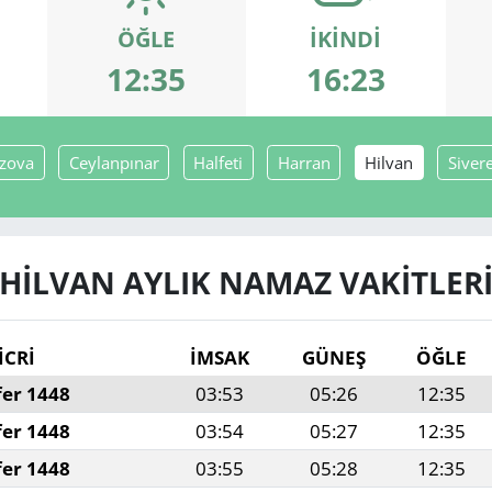
ÖĞLE
İKINDI
12:35
16:23
zova
Ceylanpınar
Halfeti
Harran
Hilvan
Siver
HILVAN AYLIK NAMAZ VAKITLER
İCRİ
İMSAK
GÜNEŞ
ÖĞLE
fer 1448
03:53
05:26
12:35
fer 1448
03:54
05:27
12:35
fer 1448
03:55
05:28
12:35