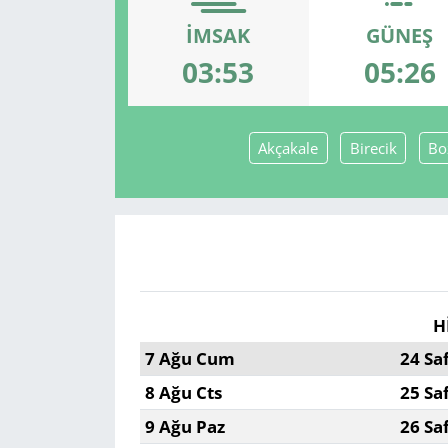
İMSAK
GÜNEŞ
GÜNDEM
03:53
05:26
HABERDE İNSAN
KÜLTÜR SANAT
Akçakale
Birecik
Bo
MAGAZİN
POLİTİKA
RESMİ İLANLAR
H
SAĞLIK
7 Ağu Cum
24 Sa
8 Ağu Cts
25 Sa
SİYASET
9 Ağu Paz
26 Sa
SPOR