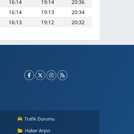
16:14
19:14
20:36
16:14
19:13
20:34
16:13
19:12
20:32
Trafik Durumu
Haber Arşivi