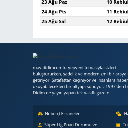
23 Ağu Paz
10 Rebiu
24 Ağu Pts
11 Rebiu
25 Ağu Sal
12 Rebiu
mavididimcomtr, yepyeni temasıyla sizleri
buluştururken, sadelik ve modernizmi bir araya
getiriyor. Şatafattan kaçınıyor ve insanlara haber
okuyabilecekleri bir altyapı sunuyor. 1997'den b
Didim de yayın yapan tek vasıflı gazete....
Nöbetçi Eczaneler
H
Süper Lig Puan Durumu ve
Tü