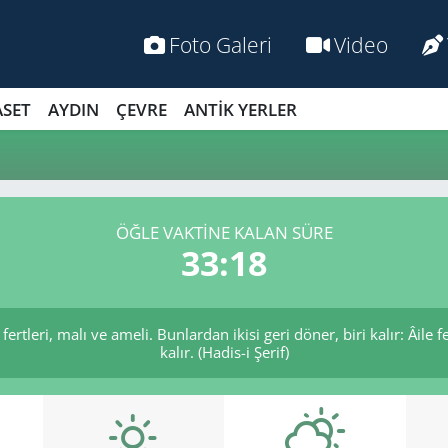
Foto Galeri
Video
ASET
AYDIN
ÇEVRE
ANTİK YERLER
ÖĞLE VAKTİNE KALAN SÜRE
33:18
ertleri, malı ve ameli. Bunlardan ikisi geri döner, biri kalır: Âile f
kalır. (Hadis-i Şerif)