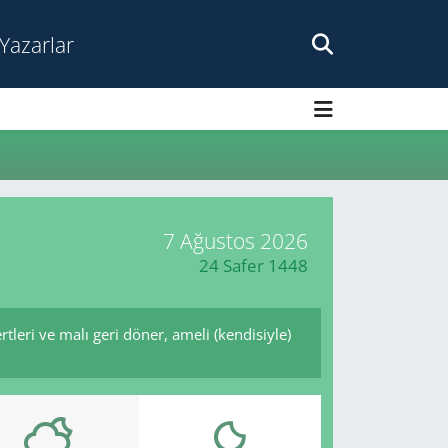
Yazarlar
7 Ağustos 2026
24 Safer 1448
ertleri ve malı geri döner, ameli (kendisiyle)