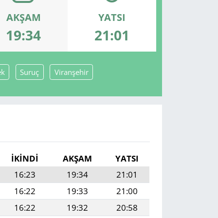
AKŞAM
YATSI
19:34
21:01
ek
Suruç
Viranşehir
I
İKINDI
AKŞAM
YATSI
16:23
19:34
21:01
16:22
19:33
21:00
16:22
19:32
20:58