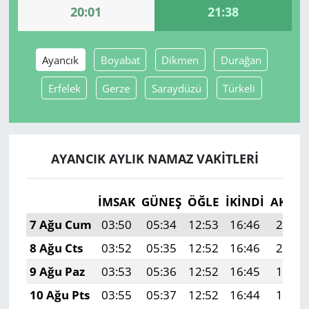
20:01
21:38
Yerel
Ayancık
Boyabat
Dikmen
Durağan
Erfelek
Gerze
Saraydüzü
Türkeli
AYANCIK AYLIK NAMAZ VAKITLERI
İMSAK
GÜNEŞ
ÖĞLE
İKINDI
AKŞA
7 Ağu Cum
03:50
05:34
12:53
16:46
20:01
8 Ağu Cts
03:52
05:35
12:52
16:46
20:00
9 Ağu Paz
03:53
05:36
12:52
16:45
19:58
10 Ağu Pts
03:55
05:37
12:52
16:44
19:57