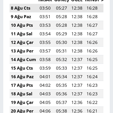
8 Ağu Cts
03:50
05:27
12:38
16:28
19:4
9 Ağu Paz
03:51
05:28
12:38
16:28
19:3
10 Ağu Pts
03:53
05:28
12:38
16:27
19:3
11 Ağu Sal
03:54
05:29
12:38
16:27
19:3
12 Ağu Çar
03:55
05:30
12:38
16:26
19:3
13 Ağu Per
03:57
05:31
12:38
16:26
19:3
14 Ağu Cum
03:58
05:32
12:37
16:25
19:3
15 Ağu Cts
03:59
05:33
12:37
16:25
19:3
16 Ağu Paz
04:01
05:34
12:37
16:24
19:3
17 Ağu Pts
04:02
05:35
12:37
16:23
19:2
18 Ağu Sal
04:03
05:36
12:37
16:23
19:2
19 Ağu Çar
04:05
05:37
12:36
16:22
19:2
20 Ağu Per
04:06
05:38
12:36
16:21
19:2