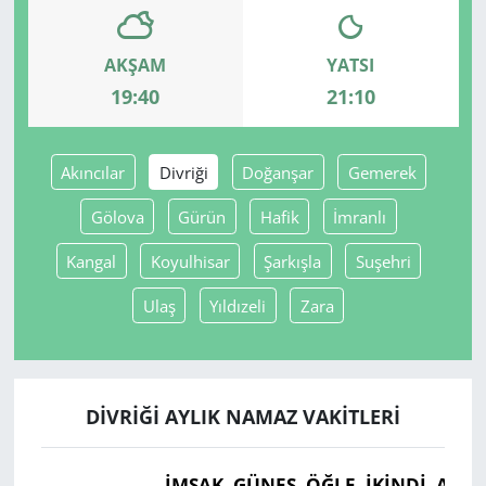
Yerel
AKŞAM
YATSI
19:40
21:10
Akıncılar
Divriği
Doğanşar
Gemerek
Gölova
Gürün
Hafik
İmranlı
Kangal
Koyulhisar
Şarkışla
Suşehri
Ulaş
Yıldızeli
Zara
DIVRIĞI AYLIK NAMAZ VAKITLERI
İMSAK
GÜNEŞ
ÖĞLE
İKINDI
AKŞ