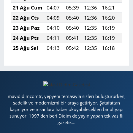
21 Ağu Cum
04:07
05:39
12:36
16:21
19:2
22 Ağu Cts
04:09
05:40
12:36
16:20
19:2
23 Ağu Paz
04:10
05:40
12:35
16:19
19:2
24 Ağu Pts
04:11
05:41
12:35
16:19
19:1
25 Ağu Sal
04:13
05:42
12:35
16:18
19:1
mavididimcomtr, yepyeni temasıyla sizleri buluştururken,
sadelik ve modernizmi bir araya getiriyor. Şatafattan
kaçınıyor ve insanlara haber okuyabilecekleri bir altyapı
sunuyor. 1997'den beri Didim de yayın yapan tek vasıflı
gazete....