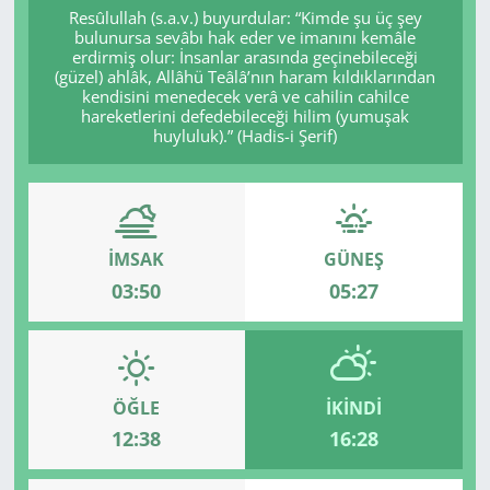
Resûlullah (s.a.v.) buyurdular: “Kimde şu üç şey
bulunursa sevâbı hak eder ve imanını kemâle
GÜNDEM
erdirmiş olur: İnsanlar arasında geçinebileceği
(güzel) ahlâk, Allâhü Teâlâ’nın haram kıldıklarından
HABERDE İNSAN
kendisini menedecek verâ ve cahilin cahilce
hareketlerini defedebileceği hilim (yumuşak
huyluluk).” (Hadis-i Şerif)
KÜLTÜR SANAT
MAGAZİN
İMSAK
GÜNEŞ
POLİTİKA
03:50
05:27
RESMİ İLANLAR
SAĞLIK
ÖĞLE
İKINDI
SİYASET
12:38
16:28
SPOR