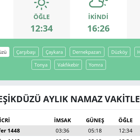
ÖĞLE
İKINDI
12:34
16:26
üzü
Çarşıbaşı
Çaykara
Dernekpazarı
Düzköy
H
Tonya
Vakfıkebir
Yomra
EŞIKDÜZÜ AYLIK NAMAZ VAKITLE
İCRİ
İMSAK
GÜNEŞ
ÖĞLE
fer 1448
03:36
05:18
12:34