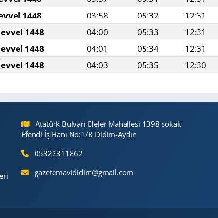
evvel 1448
03:58
05:32
12:31
levvel 1448
04:00
05:33
12:31
levvel 1448
04:01
05:34
12:31
levvel 1448
04:03
05:35
12:30
Atatürk Bulvarı Efeler Mahallesi 1398 sokak
Efendi İş Hanı No:1/B Didim-Aydın
05322311862
gazetemavididim@gmail.com
eri