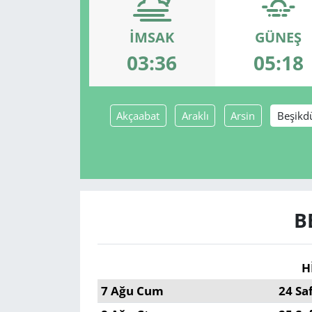
GÜNDEM
İMSAK
GÜNEŞ
03:36
05:18
HABERDE İNSAN
KÜLTÜR SANAT
Akçaabat
Araklı
Arsin
Beşikd
MAGAZİN
POLİTİKA
RESMİ İLANLAR
B
SAĞLIK
H
SİYASET
7 Ağu Cum
24 Sa
SPOR