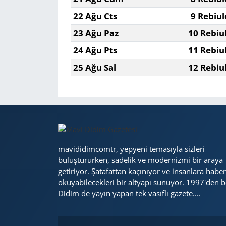
22 Ağu Cts
9 Rebiul
23 Ağu Paz
10 Rebiu
24 Ağu Pts
11 Rebiu
25 Ağu Sal
12 Rebiu
mavididimcomtr, yepyeni temasıyla sizleri
buluştururken, sadelik ve modernizmi bir araya
getiriyor. Şatafattan kaçınıyor ve insanlara haber
okuyabilecekleri bir altyapı sunuyor. 1997'den b
Didim de yayın yapan tek vasıflı gazete....