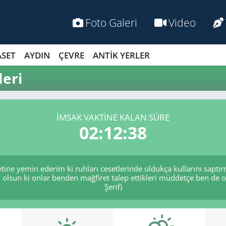
Foto Galeri
Video
ASET
AYDIN
ÇEVRE
ANTİK YERLER
eri
İMSAK VAKTİNE KALAN SÜRE
02:12:37
tine yemin ederim ki ruhları cesetlerinde oldukça kullarını sapt
 olsun ki onlar benden mağfiret talep ettikleri müddetçe ben de 
Şerif)