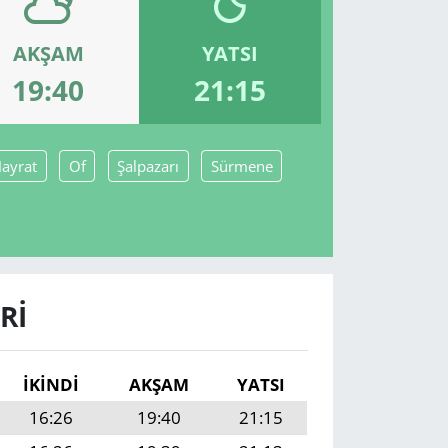
AKŞAM
YATSI
19:40
21:15
ayrat
Of
Şalpazarı
Sürmene
RI
İKINDI
AKŞAM
YATSI
16:26
19:40
21:15