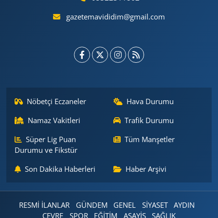
gazetemavididim@gmail.com
Nöbetçi Eczaneler
Hava Durumu
Namaz Vakitleri
Trafik Durumu
Süper Lig Puan
Tüm Manşetler
Durumu ve Fikstür
Son Dakika Haberleri
Haber Arşivi
RESMİ İLANLAR
GÜNDEM
GENEL
SİYASET
AYDIN
ÇEVRE
SPOR
EĞİTİM
ASAYİŞ
SAĞLIK