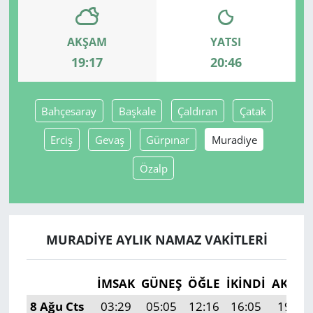
Yerel
AKŞAM
YATSI
19:17
20:46
Bahçesaray
Başkale
Çaldıran
Çatak
Erciş
Gevaş
Gürpınar
Muradiye
Özalp
MURADIYE AYLIK NAMAZ VAKITLERI
İMSAK
GÜNEŞ
ÖĞLE
İKINDI
AKŞA
8 Ağu Cts
03:29
05:05
12:16
16:05
19:17