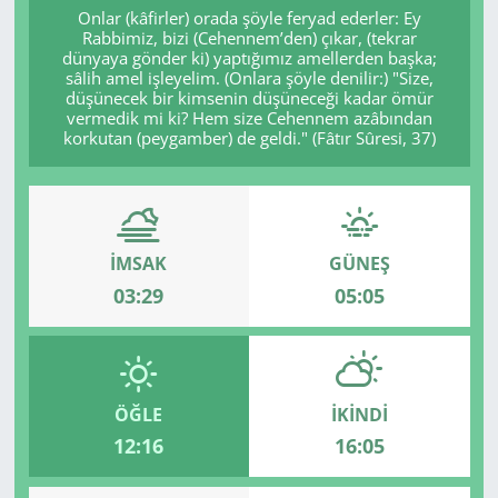
Onlar (kâfirler) orada şöyle feryad ederler: Ey
Rabbimiz, bizi (Cehennem’den) çıkar, (tekrar
GÜNDEM
dünyaya gönder ki) yaptığımız amellerden başka;
sâlih amel işleyelim. (Onlara şöyle denilir:) "Size,
HABERDE İNSAN
düşünecek bir kimsenin düşüneceği kadar ömür
vermedik mi ki? Hem size Cehennem azâbından
korkutan (peygamber) de geldi." (Fâtır Sûresi, 37)
KÜLTÜR SANAT
MAGAZİN
İMSAK
GÜNEŞ
POLİTİKA
03:29
05:05
RESMİ İLANLAR
SAĞLIK
ÖĞLE
İKINDI
SİYASET
12:16
16:05
SPOR