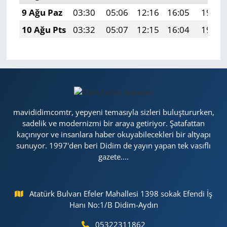
9 Ağu Paz
03:30
05:06
12:16
16:05
19:16
10 Ağu Pts
03:32
05:07
12:15
16:04
19:14
mavididimcomtr, yepyeni temasıyla sizleri buluştururken,
sadelik ve modernizmi bir araya getiriyor. Şatafattan
kaçınıyor ve insanlara haber okuyabilecekleri bir altyapı
sunuyor. 1997'den beri Didim de yayın yapan tek vasıflı
gazete....
Atatürk Bulvarı Efeler Mahallesi 1398 sokak Efendi İş
Hanı No:1/B Didim-Aydın
05322311862