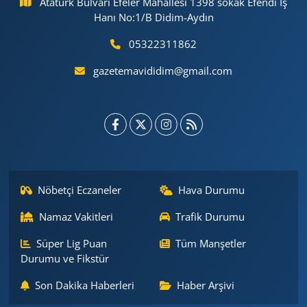
Atatürk Bulvarı Efeler Mahallesi 1398 sokak Efendi İş
Hanı No:1/B Didim-Aydın
05322311862
gazetemavididim@gmail.com
Nöbetçi Eczaneler
Hava Durumu
Namaz Vakitleri
Trafik Durumu
Süper Lig Puan
Tüm Manşetler
Durumu ve Fikstür
Son Dakika Haberleri
Haber Arşivi