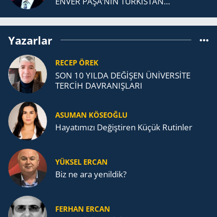
ENVER PAŞA’NIN TÜRKİSTAN
MÜCADELESİ VE TÜRK DEVLETLERİ
TEŞKİLATI’NA UZANAN MİRASI
Yazarlar
RECEP ÖREK
SON 10 YILDA DEĞİŞEN ÜNİVERSİTE
TERCİH DAVRANIŞLARI
ASUMAN KÖSEOĞLU
Ha­ya­tı­mı­zı De­ğiş­ti­ren Küçük Ru­tin­ler
YÜKSEL ERCAN
Biz ne ara yenildik?
FERHAN ERCAN