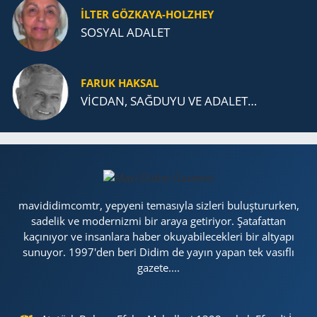
İLTER GÖZKAYA-HOLZHEY
SOSYAL ADALET
FARUK HAKSAL
VİCDAN, SAĞ­DU­YU VE ADA­LET…
mavididimcomtr, yepyeni temasıyla sizleri buluştururken,
sadelik ve modernizmi bir araya getiriyor. Şatafattan
kaçınıyor ve insanlara haber okuyabilecekleri bir altyapı
sunuyor. 1997'den beri Didim de yayın yapan tek vasıflı
gazete....