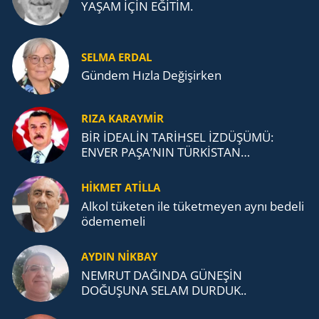
YAŞAM İÇİN EĞİTİM.
SELMA ERDAL
Gündem Hızla Değişirken
RIZA KARAYMIR
BİR İDEALİN TARİHSEL İZDÜŞÜMÜ:
ENVER PAŞA’NIN TÜRKİSTAN
MÜCADELESİ VE TÜRK DEVLETLERİ
TEŞKİLATI’NA UZANAN MİRASI
HİKMET ATİLLA
Alkol tü­ke­ten ile tü­ket­me­yen aynı be­de­li
öde­me­me­li
AYDIN NİKBAY
NEMRUT DAĞINDA GÜNEŞİN
DOĞUŞUNA SELAM DURDUK..