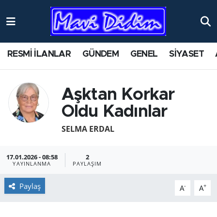
ANTİK YERLER
Nöbetçi Eczaneler
RESMİ İLANLAR
GÜNDEM
GENEL
SİYASET
ASAYİŞ
Hava Durumu
AYDIN
Namaz Vakitleri
Aşktan Korkar
Oldu Kadınlar
BİLİM VE TEKNOLOJİ
Trafik Durumu
SELMA ERDAL
ÇEVRE
Süper Lig Puan Durumu ve Fikstür
17.01.2026 - 08:58
2
EĞİTİM
Tüm Manşetler
YAYINLANMA
PAYLAŞIM
EKONOMİ
Son Dakika Haberleri
Paylaş
-
+
A
A
GENEL
Haber Arşivi