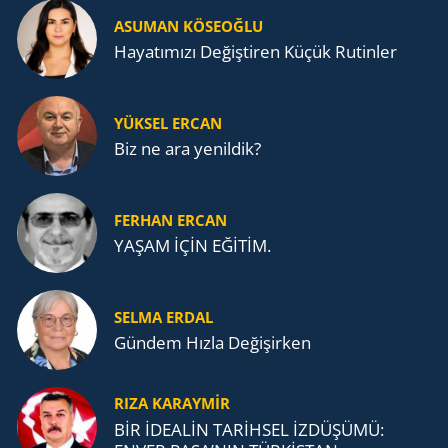
ASUMAN KÖSEOĞLU
Ha­ya­tı­mı­zı De­ğiş­ti­ren Küçük Ru­tin­ler
YÜKSEL ERCAN
Biz ne ara yenildik?
FERHAN ERCAN
YAŞAM İÇİN EĞİTİM.
SELMA ERDAL
Gündem Hızla Değişirken
RIZA KARAYMIR
BİR İDEALİN TARİHSEL İZDÜŞÜMÜ: