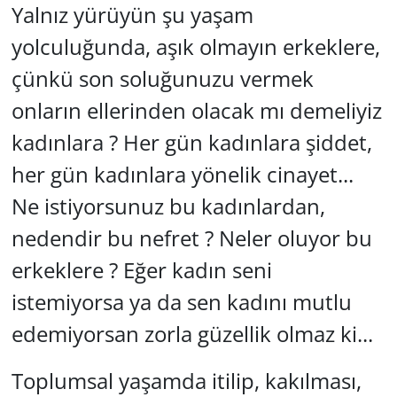
Yalnız yürüyün şu yaşam
GÜNDEM
yolculuğunda, aşık olmayın erkeklere,
çünkü son soluğunuzu vermek
HABERDE İNSAN
onların ellerinden olacak mı demeliyiz
KÜLTÜR SANAT
kadınlara ? Her gün kadınlara şiddet,
MAGAZİN
her gün kadınlara yönelik cinayet...
Ne istiyorsunuz bu kadınlardan,
POLİTİKA
nedendir bu nefret ? Neler oluyor bu
RESMİ İLANLAR
erkeklere ? Eğer kadın seni
istemiyorsa ya da sen kadını mutlu
SAĞLIK
edemiyorsan zorla güzellik olmaz ki...
SİYASET
Toplumsal yaşamda itilip, kakılması,
SPOR