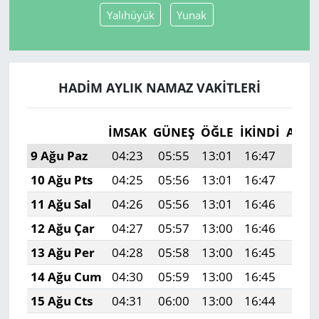
Yalıhüyük
Yunak
HADIM AYLIK NAMAZ VAKITLERI
İMSAK
GÜNEŞ
ÖĞLE
İKINDI
AKŞ
9 Ağu Paz
04:23
05:55
13:01
16:47
19:5
10 Ağu Pts
04:25
05:56
13:01
16:47
19:5
11 Ağu Sal
04:26
05:56
13:01
16:46
19:5
12 Ağu Çar
04:27
05:57
13:00
16:46
19:5
13 Ağu Per
04:28
05:58
13:00
16:45
19:5
14 Ağu Cum
04:30
05:59
13:00
16:45
19:5
15 Ağu Cts
04:31
06:00
13:00
16:44
19:5