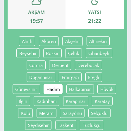
AKŞAM
YATSI
Yerel
19:57
21:22
Ahırlı
Akören
Akşehir
Altınekin
Beyşehir
Bozkır
Çeltik
Cihanbeyli
Çumra
Derbent
Derebucak
Doğanhisar
Emirgazi
Ereğli
Güneysınır
Hadim
Halkapınar
Hüyük
Ilgın
Kadınhanı
Karapınar
Karatay
Kulu
Meram
Sarayönü
Selçuklu
Seydişehir
Taşkent
Tuzlukçu