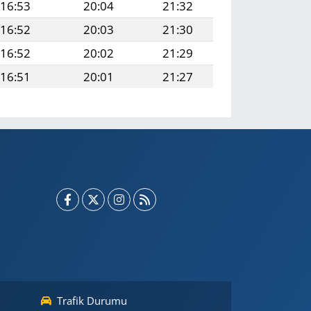
16:53
20:04
21:32
16:52
20:03
21:30
16:52
20:02
21:29
16:51
20:01
21:27
Trafik Durumu