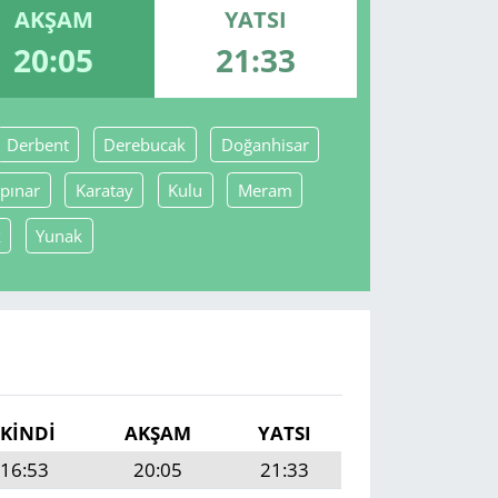
AKŞAM
YATSI
20:05
21:33
Derbent
Derebucak
Doğanhisar
pınar
Karatay
Kulu
Meram
k
Yunak
İKINDI
AKŞAM
YATSI
16:53
20:05
21:33