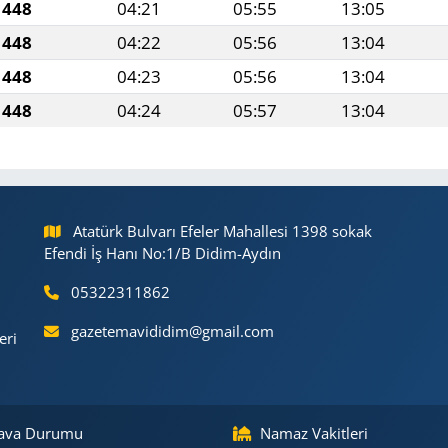
1448
04:21
05:55
13:05
1448
04:22
05:56
13:04
1448
04:23
05:56
13:04
1448
04:24
05:57
13:04
Atatürk Bulvarı Efeler Mahallesi 1398 sokak
Efendi İş Hanı No:1/B Didim-Aydın
05322311862
gazetemavididim@gmail.com
eri
ava Durumu
Namaz Vakitleri