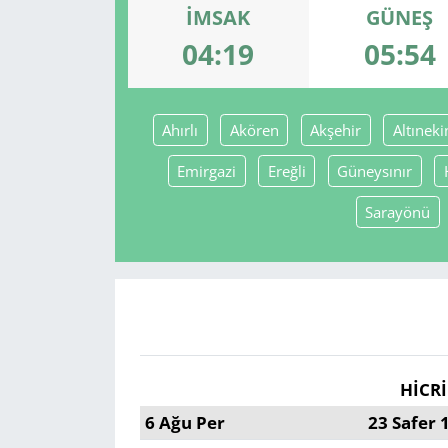
İMSAK
GÜNEŞ
GÜNDEM
04:19
05:54
HABERDE İNSAN
Ahırlı
Akören
Akşehir
Altıneki
KÜLTÜR SANAT
Emirgazi
Ereğli
Güneysınır
MAGAZİN
Sarayönü
POLİTİKA
RESMİ İLANLAR
SAĞLIK
HİCRİ
SİYASET
6 Ağu Per
23 Safer 
SPOR