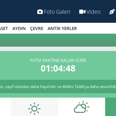
Foto Galeri
Video
ASET
AYDIN
ÇEVRE
ANTİK YERLER
YATSI VAKTİNE KALAN SÜRE
01:04:47
, zayıf olandan daha hayırlıdır ve Allâhü Teâlâ’ya daha sevimlidir.