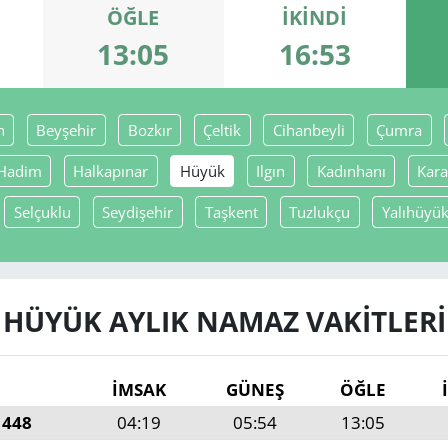
ÖĞLE
İKINDI
13:05
16:53
n
Beyşehir
Bozkır
Çeltik
Cihanbeyli
Çumra
Hadim
Halkapınar
Hüyük
Ilgın
Kadınhanı
Kara
Selçuklu
Seydişehir
Taşkent
Tuzlukçu
Yalıhüyü
HÜYÜK AYLIK NAMAZ VAKITLERI
İMSAK
GÜNEŞ
ÖĞLE
1448
04:19
05:54
13:05