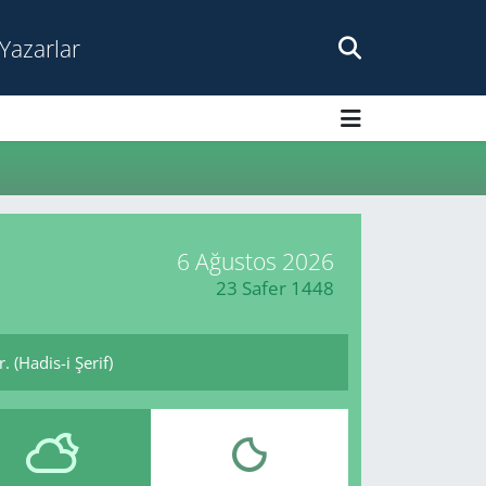
Yazarlar
6 Ağustos 2026
23 Safer 1448
 (Hadis-i Şerif)