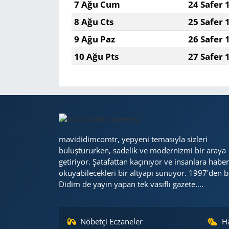
7 Ağu Cum
24 Safer 
8 Ağu Cts
25 Safer 
Yerel
9 Ağu Paz
26 Safer 
10 Ağu Pts
27 Safer 
mavididimcomtr, yepyeni temasıyla sizleri
buluştururken, sadelik ve modernizmi bir araya
getiriyor. Şatafattan kaçınıyor ve insanlara haber
okuyabilecekleri bir altyapı sunuyor. 1997'den b
Didim de yayın yapan tek vasıflı gazete....
Nöbetçi Eczaneler
H