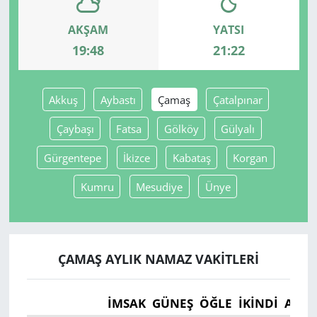
AKŞAM
YATSI
Yerel
19:48
21:22
Akkuş
Aybastı
Çamaş
Çatalpınar
Çaybaşı
Fatsa
Gölköy
Gülyalı
Gürgentepe
İkizce
Kabataş
Korgan
Kumru
Mesudiye
Ünye
ÇAMAŞ AYLIK NAMAZ VAKITLERI
İMSAK
GÜNEŞ
ÖĞLE
İKINDI
AKŞ