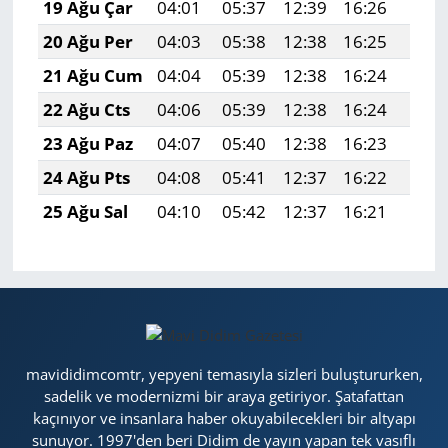
19 Ağu Çar
04:01
05:37
12:39
16:26
19:3
20 Ağu Per
04:03
05:38
12:38
16:25
19:2
21 Ağu Cum
04:04
05:39
12:38
16:24
19:2
22 Ağu Cts
04:06
05:39
12:38
16:24
19:2
23 Ağu Paz
04:07
05:40
12:38
16:23
19:2
24 Ağu Pts
04:08
05:41
12:37
16:22
19:2
25 Ağu Sal
04:10
05:42
12:37
16:21
19:2
mavididimcomtr, yepyeni temasıyla sizleri buluştururken,
sadelik ve modernizmi bir araya getiriyor. Şatafattan
kaçınıyor ve insanlara haber okuyabilecekleri bir altyapı
sunuyor. 1997'den beri Didim de yayın yapan tek vasıflı