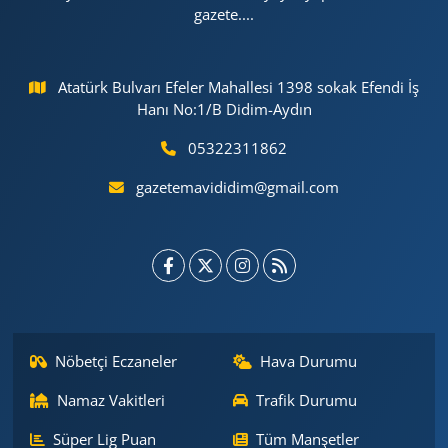
gazete....
Atatürk Bulvarı Efeler Mahallesi 1398 sokak Efendi İş
Hanı No:1/B Didim-Aydın
05322311862
gazetemavididim@gmail.com
Nöbetçi Eczaneler
Hava Durumu
Namaz Vakitleri
Trafik Durumu
Süper Lig Puan
Tüm Manşetler