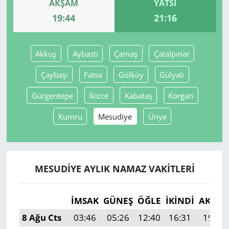
AKŞAM
YATSI
19:44
21:16
Yerel
Akkuş
Aybastı
Çamaş
Çatalpınar
Çaybaşı
Fatsa
Gölköy
Gülyalı
Gürgentepe
İkizce
Kabataş
Korgan
Kumru
Mesudiye
Ünye
MESUDIYE AYLIK NAMAZ VAKITLERI
İMSAK
GÜNEŞ
ÖĞLE
İKINDI
AKŞA
8 Ağu Cts
03:46
05:26
12:40
16:31
19:44