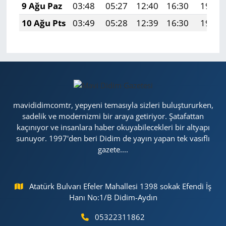
9 Ağu Paz
03:48
05:27
12:40
16:30
19:42
10 Ağu Pts
03:49
05:28
12:39
16:30
19:41
mavididimcomtr, yepyeni temasıyla sizleri buluştururken,
sadelik ve modernizmi bir araya getiriyor. Şatafattan
kaçınıyor ve insanlara haber okuyabilecekleri bir altyapı
sunuyor. 1997'den beri Didim de yayın yapan tek vasıflı
gazete....
Atatürk Bulvarı Efeler Mahallesi 1398 sokak Efendi İş
Hanı No:1/B Didim-Aydın
05322311862