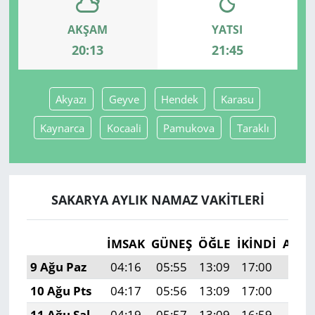
AKŞAM
YATSI
Yerel
20:13
21:45
Akyazı
Geyve
Hendek
Karasu
Kaynarca
Kocaali
Pamukova
Taraklı
SAKARYA AYLIK NAMAZ VAKITLERI
İMSAK
GÜNEŞ
ÖĞLE
İKINDI
AKŞ
9 Ağu Paz
04:16
05:55
13:09
17:00
20:1
10 Ağu Pts
04:17
05:56
13:09
17:00
20:1
11 Ağu Sal
04:19
05:57
13:09
16:59
20:1