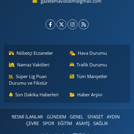
gazetemavididim@gmail.com
Nöbetçi Eczaneler
Hava Durumu
Namaz Vakitleri
Trafik Durumu
Süper Lig Puan
Tüm Manşetler
Durumu ve Fikstür
Son Dakika Haberleri
Haber Arşivi
RESMİ İLANLAR
GÜNDEM
GENEL
SİYASET
AYDIN
ÇEVRE
SPOR
EĞİTİM
ASAYİŞ
SAĞLIK