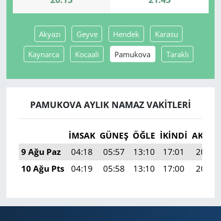
Yerel
Akyazı
Geyve
Hendek
Karasu
Kaynarca
Kocaali
Pamukova
Taraklı
PAMUKOVA AYLIK NAMAZ VAKITLERI
İMSAK
GÜNEŞ
ÖĞLE
İKINDI
AKŞA
9 Ağu Paz
04:18
05:57
13:10
17:01
20:13
10 Ağu Pts
04:19
05:58
13:10
17:00
20:12