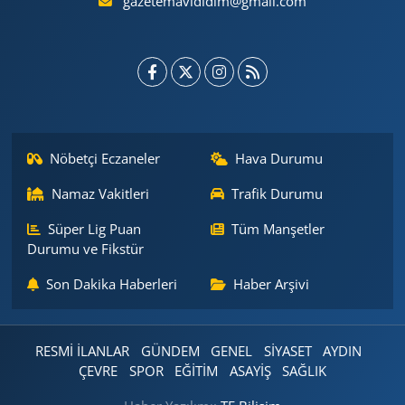
gazetemavididim@gmail.com
Nöbetçi Eczaneler
Hava Durumu
Namaz Vakitleri
Trafik Durumu
Süper Lig Puan
Tüm Manşetler
Durumu ve Fikstür
Son Dakika Haberleri
Haber Arşivi
RESMİ İLANLAR
GÜNDEM
GENEL
SİYASET
AYDIN
ÇEVRE
SPOR
EĞİTİM
ASAYİŞ
SAĞLIK