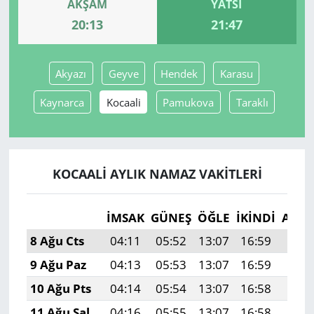
AKŞAM
YATSI
20:13
21:47
Yerel
Akyazı
Geyve
Hendek
Karasu
Kaynarca
Kocaali
Pamukova
Taraklı
KOCAALI AYLIK NAMAZ VAKITLERI
İMSAK
GÜNEŞ
ÖĞLE
İKINDI
AKŞ
8 Ağu Cts
04:11
05:52
13:07
16:59
20:1
9 Ağu Paz
04:13
05:53
13:07
16:59
20:1
10 Ağu Pts
04:14
05:54
13:07
16:58
20:1
11 Ağu Sal
04:16
05:55
13:07
16:58
20:0