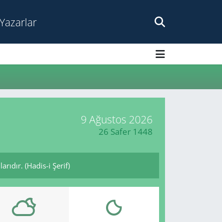
Yazarlar
9 Ağustos 2026
26 Safer 1448
rıdır. (Hadis-i Şerif)