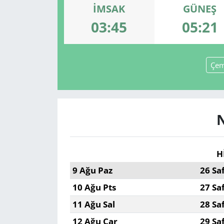
İMSAK
GÜNEŞ
GÜNDEM
03:45
05:21
HABERDE İNSAN
Çem
KÜLTÜR SANAT
MAGAZİN
POLİTİKA
RESMİ İLANLAR
H
9 Ağu Paz
26 Sa
SAĞLIK
10 Ağu Pts
27 Sa
SİYASET
11 Ağu Sal
28 Sa
12 Ağu Çar
29 Sa
SPOR