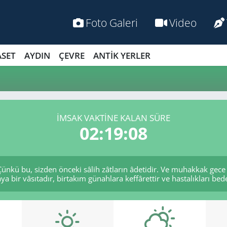
Foto Galeri
Video
ASET
AYDIN
ÇEVRE
ANTİK YERLER
İMSAK VAKTİNE KALAN SÜRE
02:19:08
ünkü bu, sizden önceki sâlih zâtların âdetidir. Ve muhakkak gec
 bir vâsıtadır, birtakım günahlara keffârettir ve hastalıkları beden