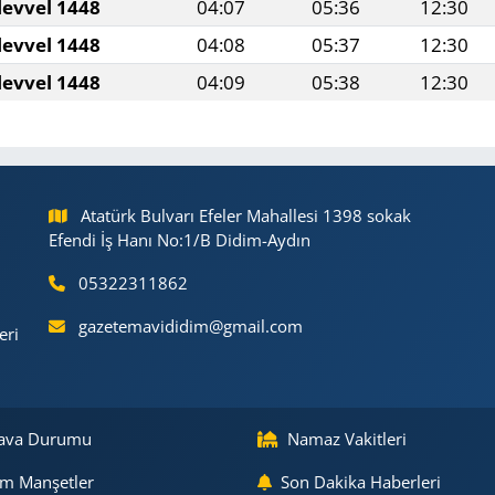
levvel 1448
04:07
05:36
12:30
levvel 1448
04:08
05:37
12:30
levvel 1448
04:09
05:38
12:30
Atatürk Bulvarı Efeler Mahallesi 1398 sokak
Efendi İş Hanı No:1/B Didim-Aydın
05322311862
gazetemavididim@gmail.com
eri
ava Durumu
Namaz Vakitleri
m Manşetler
Son Dakika Haberleri