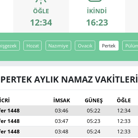
ÖĞLE
İKINDI
12:34
16:23
işgezek
Hozat
Nazımiye
Ovacık
Pertek
Pülü
PERTEK AYLIK NAMAZ VAKITLERI
İCRİ
İMSAK
GÜNEŞ
ÖĞLE
fer 1448
03:46
05:22
12:34
fer 1448
03:47
05:23
12:33
fer 1448
03:48
05:24
12:33