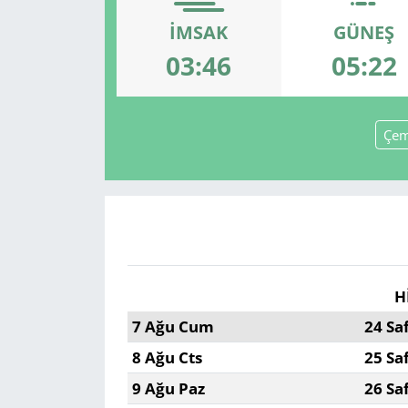
İMSAK
GÜNEŞ
GÜNDEM
03:46
05:22
HABERDE İNSAN
KÜLTÜR SANAT
Çem
MAGAZİN
POLİTİKA
RESMİ İLANLAR
H
SAĞLIK
7 Ağu Cum
24 Sa
8 Ağu Cts
25 Sa
SİYASET
9 Ağu Paz
26 Sa
SPOR