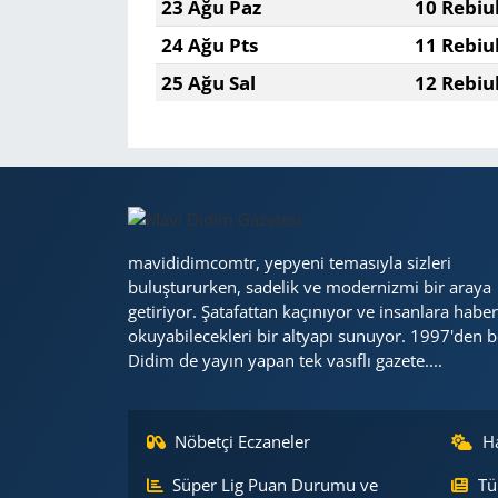
23 Ağu Paz
10 Rebiu
24 Ağu Pts
11 Rebiu
25 Ağu Sal
12 Rebiu
mavididimcomtr, yepyeni temasıyla sizleri
buluştururken, sadelik ve modernizmi bir araya
getiriyor. Şatafattan kaçınıyor ve insanlara haber
okuyabilecekleri bir altyapı sunuyor. 1997'den b
Didim de yayın yapan tek vasıflı gazete....
Nöbetçi Eczaneler
H
Süper Lig Puan Durumu ve
Tü