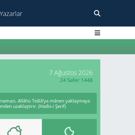
Yazarlar
7 Ağustos 2026
24 Safer 1448
e namazı, Allâhü Teâlâ’ya mânen yaklaşmaya
den uzaklaştırır. (Hadis-i Şerif)