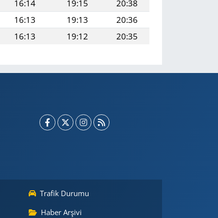
16:14
19:15
20:38
16:13
19:13
20:36
16:13
19:12
20:35
Trafik Durumu
Haber Arşivi