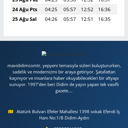
24 Ağu Pts
04:25
05:57
12:52
16:36
19:3
25 Ağu Sal
04:26
05:57
12:51
16:35
19:3
mavididimcomtr, yepyeni temasıyla sizleri buluştururken,
sadelik ve modernizmi bir araya getiriyor. Şatafattan
kaçınıyor ve insanlara haber okuyabilecekleri bir altyapı
sunuyor. 1997'den beri Didim de yayın yapan tek vasıflı
gazete....
Atatürk Bulvarı Efeler Mahallesi 1398 sokak Efendi İş
Hanı No:1/B Didim-Aydın