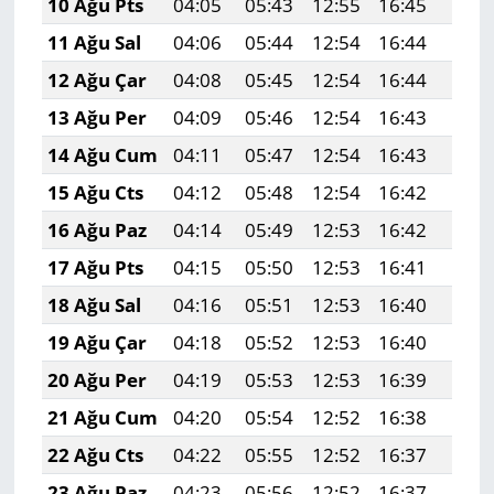
10 Ağu Pts
04:05
05:43
12:55
16:45
19:5
11 Ağu Sal
04:06
05:44
12:54
16:44
19:5
12 Ağu Çar
04:08
05:45
12:54
16:44
19:5
13 Ağu Per
04:09
05:46
12:54
16:43
19:5
14 Ağu Cum
04:11
05:47
12:54
16:43
19:5
15 Ağu Cts
04:12
05:48
12:54
16:42
19:5
16 Ağu Paz
04:14
05:49
12:53
16:42
19:4
17 Ağu Pts
04:15
05:50
12:53
16:41
19:4
18 Ağu Sal
04:16
05:51
12:53
16:40
19:4
19 Ağu Çar
04:18
05:52
12:53
16:40
19:4
20 Ağu Per
04:19
05:53
12:53
16:39
19:4
21 Ağu Cum
04:20
05:54
12:52
16:38
19:4
22 Ağu Cts
04:22
05:55
12:52
16:37
19:4
23 Ağu Paz
04:23
05:56
12:52
16:37
19:3