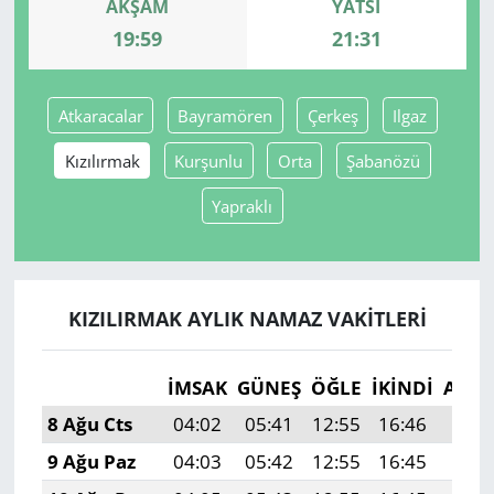
AKŞAM
YATSI
19:59
21:31
Yerel
Atkaracalar
Bayramören
Çerkeş
Ilgaz
Kızılırmak
Kurşunlu
Orta
Şabanözü
Yapraklı
KIZILIRMAK AYLIK NAMAZ VAKITLERI
İMSAK
GÜNEŞ
ÖĞLE
İKINDI
AKŞ
8 Ağu Cts
04:02
05:41
12:55
16:46
19:5
9 Ağu Paz
04:03
05:42
12:55
16:45
19:5