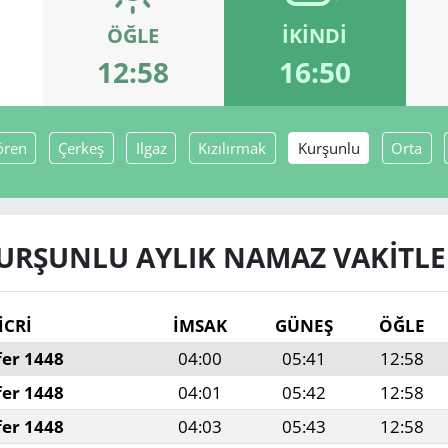
ÖĞLE
İKINDI
12:58
16:50
ören
Çerkeş
Ilgaz
Kızılırmak
Kurşunlu
Orta
URŞUNLU AYLIK NAMAZ VAKITLE
İCRİ
İMSAK
GÜNEŞ
ÖĞLE
fer 1448
04:00
05:41
12:58
fer 1448
04:01
05:42
12:58
fer 1448
04:03
05:43
12:58