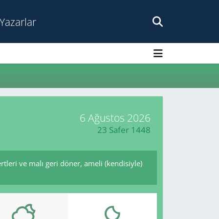
Yazarlar
6 Ağustos 2026
23 Safer 1448
ertleri ve malı geri döner, ameli (kendisiyle)