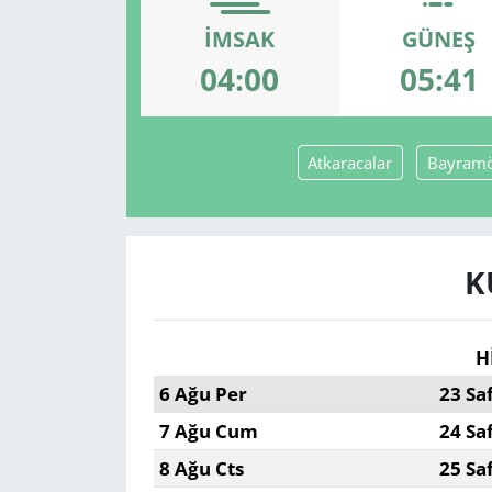
İMSAK
GÜNEŞ
GÜNDEM
04:00
05:41
HABERDE İNSAN
KÜLTÜR SANAT
Atkaracalar
Bayram
MAGAZİN
POLİTİKA
K
RESMİ İLANLAR
H
SAĞLIK
6 Ağu Per
23 Sa
7 Ağu Cum
24 Sa
SİYASET
8 Ağu Cts
25 Sa
SPOR