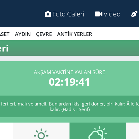
Foto Galeri
Video
ASET
AYDIN
ÇEVRE
ANTİK YERLER
ri
AKŞAM VAKTİNE KALAN SÜRE
02:19:40
ertleri, malı ve ameli. Bunlardan ikisi geri döner, biri kalır: Âile f
kalır. (Hadis-i Şerif)