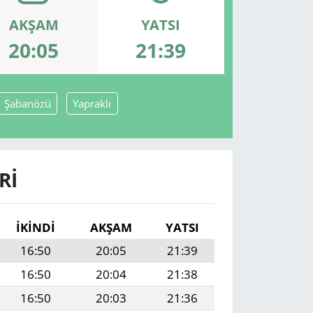
AKŞAM
YATSI
20:05
21:39
Şabanözü
Yapraklı
RI
İKINDI
AKŞAM
YATSI
16:50
20:05
21:39
16:50
20:04
21:38
16:50
20:03
21:36