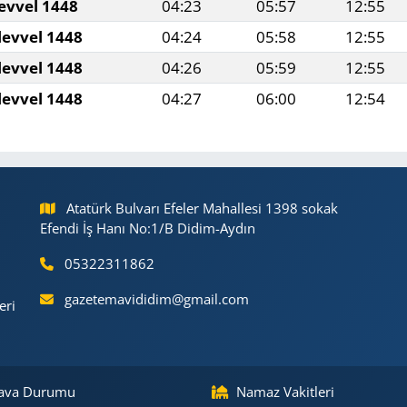
evvel 1448
04:23
05:57
12:55
levvel 1448
04:24
05:58
12:55
levvel 1448
04:26
05:59
12:55
levvel 1448
04:27
06:00
12:54
Atatürk Bulvarı Efeler Mahallesi 1398 sokak
Efendi İş Hanı No:1/B Didim-Aydın
05322311862
gazetemavididim@gmail.com
eri
ava Durumu
Namaz Vakitleri