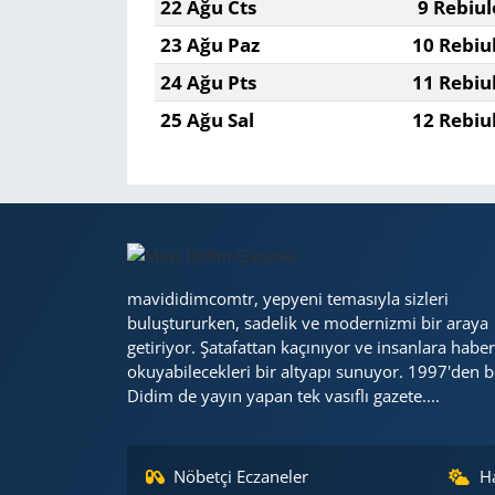
22 Ağu Cts
9 Rebiul
23 Ağu Paz
10 Rebiu
24 Ağu Pts
11 Rebiu
25 Ağu Sal
12 Rebiu
mavididimcomtr, yepyeni temasıyla sizleri
buluştururken, sadelik ve modernizmi bir araya
getiriyor. Şatafattan kaçınıyor ve insanlara haber
okuyabilecekleri bir altyapı sunuyor. 1997'den b
Didim de yayın yapan tek vasıflı gazete....
Nöbetçi Eczaneler
H