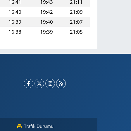
16:41
19:43
21:11
16:40
19:42
21:09
16:39
19:40
21:07
16:38
19:39
21:05
Trafik Durumu