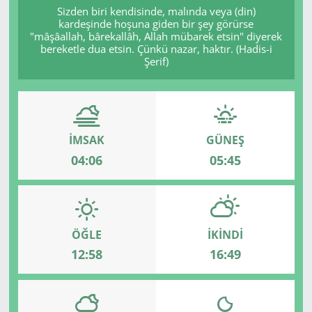
Sizden biri kendisinde, malında veya (din)
kardeşinde hoşuna giden bir şey görürse
GÜNDEM
"mâşâallah, bârekallâh, Allah mübarek etsin" diyerek
bereketle dua etsin. Çünkü nazar, haktır. (Hadis-i
HABERDE İNSAN
Şerif)
KÜLTÜR SANAT
MAGAZİN
İMSAK
GÜNEŞ
04:06
05:45
POLİTİKA
RESMİ İLANLAR
ÖĞLE
İKINDI
SAĞLIK
12:58
16:49
SİYASET
SPOR