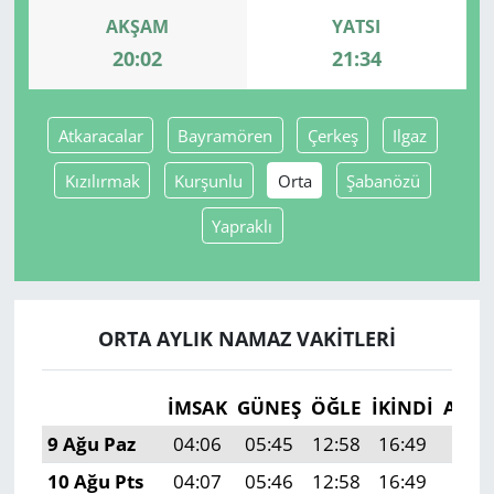
AKŞAM
YATSI
Yerel
20:02
21:34
Atkaracalar
Bayramören
Çerkeş
Ilgaz
Kızılırmak
Kurşunlu
Orta
Şabanözü
Yapraklı
ORTA AYLIK NAMAZ VAKITLERI
İMSAK
GÜNEŞ
ÖĞLE
İKINDI
AKŞ
9 Ağu Paz
04:06
05:45
12:58
16:49
20:0
10 Ağu Pts
04:07
05:46
12:58
16:49
20:0