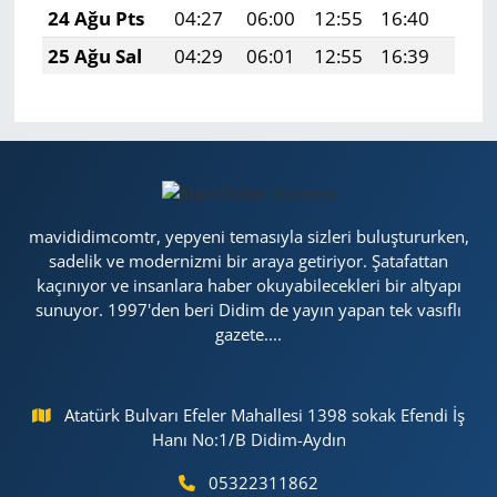
24 Ağu Pts
04:27
06:00
12:55
16:40
19:4
25 Ağu Sal
04:29
06:01
12:55
16:39
19:3
mavididimcomtr, yepyeni temasıyla sizleri buluştururken,
sadelik ve modernizmi bir araya getiriyor. Şatafattan
kaçınıyor ve insanlara haber okuyabilecekleri bir altyapı
sunuyor. 1997'den beri Didim de yayın yapan tek vasıflı
gazete....
Atatürk Bulvarı Efeler Mahallesi 1398 sokak Efendi İş
Hanı No:1/B Didim-Aydın
05322311862