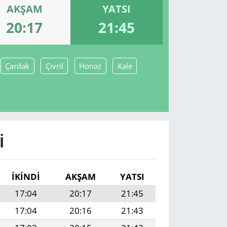
AKŞAM
YATSI
20:17
21:45
Çardak
Çivril
Honaz
Kale
I
İKINDI
AKŞAM
YATSI
17:04
20:17
21:45
17:04
20:16
21:43