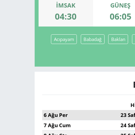
İMSAK
GÜNEŞ
GÜNDEM
04:30
06:05
HABERDE İNSAN
Acıpayam
Babadağ
Baklan
KÜLTÜR SANAT
MAGAZİN
POLİTİKA
RESMİ İLANLAR
SAĞLIK
H
6 Ağu Per
23 Sa
SİYASET
7 Ağu Cum
24 Sa
SPOR