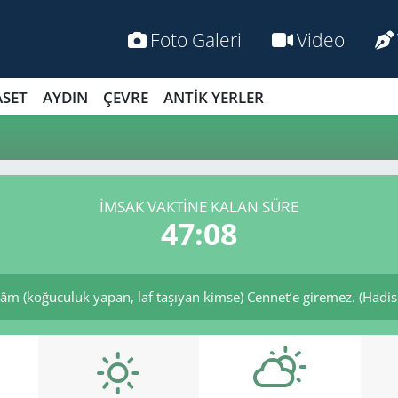
Foto Galeri
Video
ASET
AYDIN
ÇEVRE
ANTİK YERLER
İMSAK VAKTİNE KALAN SÜRE
47:07
 (koğuculuk yapan, laf taşıyan kimse) Cennet’e giremez. (Hadis-i