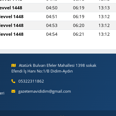
evvel 1448
04:50
06:19
13:13
levvel 1448
04:51
06:19
13:12
levvel 1448
04:53
06:20
13:12
levvel 1448
04:54
06:21
13:12
Atatürk Bulvarı Efeler Mahallesi 1398 sokak
Efendi İş Hanı No:1/B Didim-Aydın
05322311862
gazetemavididim@gmail.com
eri