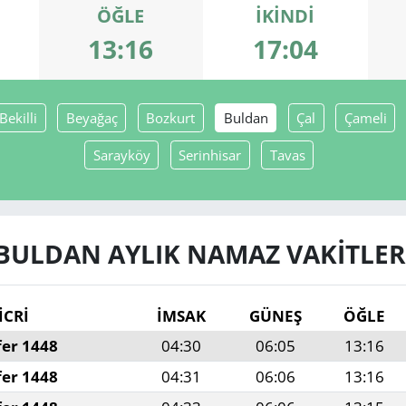
ÖĞLE
İKINDI
13:16
17:04
Bekilli
Beyağaç
Bozkurt
Buldan
Çal
Çameli
Sarayköy
Serinhisar
Tavas
BULDAN AYLIK NAMAZ VAKITLER
İCRİ
İMSAK
GÜNEŞ
ÖĞLE
fer 1448
04:30
06:05
13:16
fer 1448
04:31
06:06
13:16