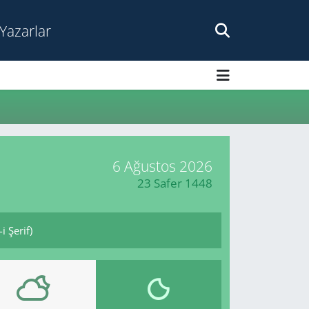
Yazarlar
6 Ağustos 2026
23 Safer 1448
 Şerif)