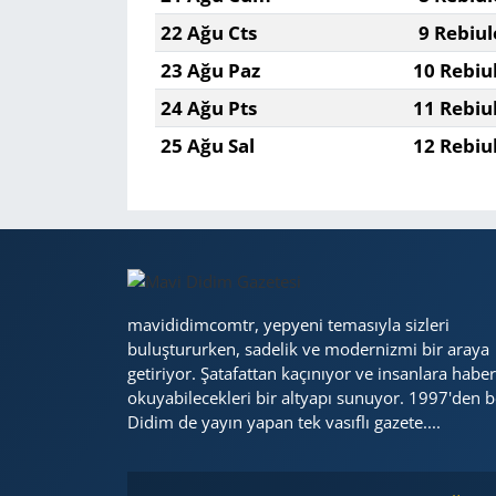
22 Ağu Cts
9 Rebiul
23 Ağu Paz
10 Rebiu
24 Ağu Pts
11 Rebiu
25 Ağu Sal
12 Rebiu
mavididimcomtr, yepyeni temasıyla sizleri
buluştururken, sadelik ve modernizmi bir araya
getiriyor. Şatafattan kaçınıyor ve insanlara haber
okuyabilecekleri bir altyapı sunuyor. 1997'den b
Didim de yayın yapan tek vasıflı gazete....