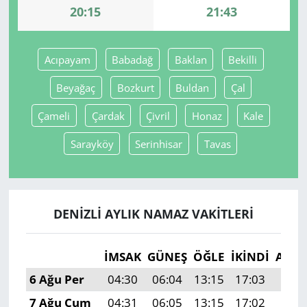
20:15
21:43
Yerel
Acıpayam
Babadağ
Baklan
Bekilli
Beyağaç
Bozkurt
Buldan
Çal
Çameli
Çardak
Çivril
Honaz
Kale
Sarayköy
Serinhisar
Tavas
DENIZLI AYLIK NAMAZ VAKITLERI
İMSAK
GÜNEŞ
ÖĞLE
İKINDI
AKŞ
6 Ağu Per
04:30
06:04
13:15
17:03
20:1
7 Ağu Cum
04:31
06:05
13:15
17:02
20:1