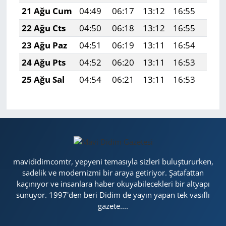
21 Ağu Cum
04:49
06:17
13:12
16:55
19:5
22 Ağu Cts
04:50
06:18
13:12
16:55
19:5
23 Ağu Paz
04:51
06:19
13:11
16:54
19:5
24 Ağu Pts
04:52
06:20
13:11
16:53
19:5
25 Ağu Sal
04:54
06:21
13:11
16:53
19:5
mavididimcomtr, yepyeni temasıyla sizleri buluştururken,
sadelik ve modernizmi bir araya getiriyor. Şatafattan
kaçınıyor ve insanlara haber okuyabilecekleri bir altyapı
sunuyor. 1997'den beri Didim de yayın yapan tek vasıflı
gazete....