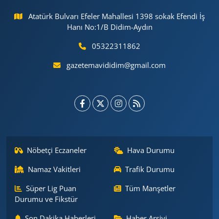
Atatürk Bulvarı Efeler Mahallesi 1398 sokak Efendi İş
Hanı No:1/B Didim-Aydın
05322311862
gazetemavididim@gmail.com
Nöbetçi Eczaneler
Hava Durumu
Namaz Vakitleri
Trafik Durumu
Süper Lig Puan
Tüm Manşetler
Durumu ve Fikstür
Son Dakika Haberleri
Haber Arşivi