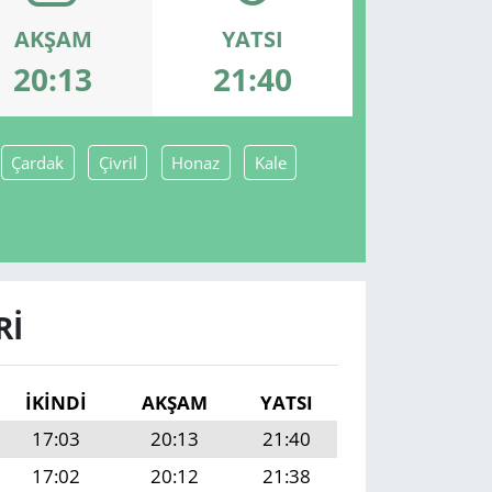
AKŞAM
YATSI
20:13
21:40
Çardak
Çivril
Honaz
Kale
RI
İKINDI
AKŞAM
YATSI
17:03
20:13
21:40
17:02
20:12
21:38