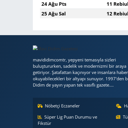
24 Ağu Pts
11 Rebiu
25 Ağu Sal
12 Rebiu
mavididimcomtr, yepyeni temasıyla sizleri
buluştururken, sadelik ve modernizmi bir araya
getiriyor. Şatafattan kaçınıyor ve insanlara haber
okuyabilecekleri bir altyapı sunuyor. 1997'den b
Didim de yayın yapan tek vasıflı gazete....
Nöbetçi Eczaneler
H
Süper Lig Puan Durumu ve
Tü
Fikstür