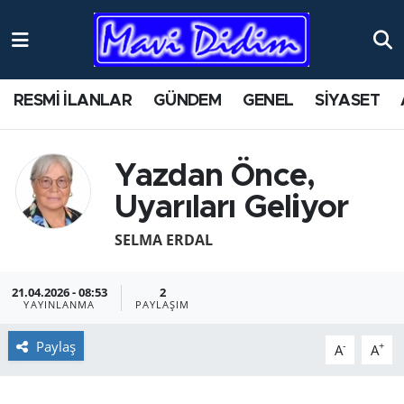
ANTİK YERLER
Nöbetçi Eczaneler
RESMİ İLANLAR
GÜNDEM
GENEL
SİYASET
ASAYİŞ
Hava Durumu
AYDIN
Namaz Vakitleri
Yazdan Önce,
Uyarıları Geliyor
BİLİM VE TEKNOLOJİ
Trafik Durumu
SELMA ERDAL
ÇEVRE
Süper Lig Puan Durumu ve Fikstür
21.04.2026 - 08:53
2
EĞİTİM
Tüm Manşetler
YAYINLANMA
PAYLAŞIM
EKONOMİ
Son Dakika Haberleri
Paylaş
-
+
A
A
GENEL
Haber Arşivi