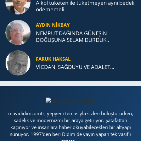
Alkol tü­ke­ten ile tü­ket­me­yen aynı be­de­li
öde­me­me­li
AYDIN NİKBAY
NEMRUT DAĞINDA GÜNEŞİN
DOĞUŞUNA SELAM DURDUK..
FARUK HAKSAL
VİCDAN, SAĞ­DU­YU VE ADA­LET…
mavididimcomtr, yepyeni temasıyla sizleri buluştururken,
sadelik ve modernizmi bir araya getiriyor. Şatafattan
kaçınıyor ve insanlara haber okuyabilecekleri bir altyapı
sunuyor. 1997'den beri Didim de yayın yapan tek vasıflı