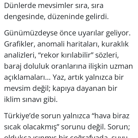
Dünlerde mevsimler sıra, sıra
GÜNDEM
dengesinde, düzeninde gelirdi.
HABERDE İNSAN
Günümüzdeyse önce uyarılar geliyor.
Grafikler, anomali haritaları, kuraklık
KÜLTÜR SANAT
analizleri, “rekor kırılabilir” sözleri,
MAGAZİN
baraj doluluk oranlarına ilişkin uzman
POLİTİKA
açıklamaları… Yaz, artık yalnızca bir
mevsim değil; kapıya dayanan bir
RESMİ İLANLAR
iklim sınavı gibi.
SAĞLIK
Türkiye’de sorun yalnızca “hava biraz
SİYASET
sıcak olacakmış” sorunu değil. Sorun;
oldukça ısınmış bir coğrafyada, suyu
SPOR