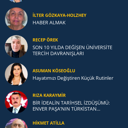
İLTER GÖZKAYA-HOLZHEY
HABER ALMAK
RECEP ÖREK
SON 10 YILDA DEĞİŞEN ÜNİVERSİTE
TERCİH DAVRANIŞLARI
ASUMAN KÖSEOĞLU
Ha­ya­tı­mı­zı De­ğiş­ti­ren Küçük Ru­tin­ler
RIZA KARAYMIR
BİR İDEALİN TARİHSEL İZDÜŞÜMÜ:
ENVER PAŞA’NIN TÜRKİSTAN
MÜCADELESİ VE TÜRK DEVLETLERİ
TEŞKİLATI’NA UZANAN MİRASI
HİKMET ATİLLA