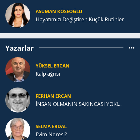
ASUMAN KÖSEOĞLU
Ha­ya­tı­mı­zı De­ğiş­ti­ren Küçük Ru­tin­ler
Yazarlar
YÜKSEL ERCAN
Kalp ağrısı
FERHAN ERCAN
İNSAN OLMANIN SAKINCASI YOK!...
SELMA ERDAL
Evim Neresi?