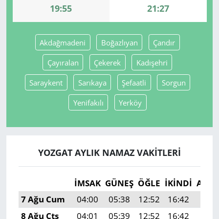
19:55
21:27
Yerel
Akdağmadeni
Boğazlıyan
Çandır
Çayıralan
Çekerek
Kadışehri
Saraykent
Sarıkaya
Şefaatli
Sorgun
Yenifakılı
Yerköy
YOZGAT AYLIK NAMAZ VAKITLERI
İMSAK
GÜNEŞ
ÖĞLE
İKINDI
AKŞ
7 Ağu Cum
04:00
05:38
12:52
16:42
19:5
8 Ağu Cts
04:01
05:39
12:52
16:42
19:5