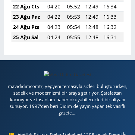
22 Ağu Cts
04:20
05:52
12:49
16:34
19:3
23 Ağu Paz
04:22
05:53
12:49
16:33
19:3
24 Ağu Pts
04:23
05:54
12:48
16:32
19:3
25 Ağu Sal
04:24
05:55
12:48
16:31
19:3
mavididimcomtr, yepyeni temasıyla sizleri buluştururken,
sadelik ve modernizmi bir araya getiriyor. Şatafattan
kaçınıyor ve insanlara haber okuyabilecekleri bir altyapı
sunuyor. 1997'den beri Didim de yayın yapan tek vasıflı
gazete....
Atatürk Bulvarı Efeler Mahallesi 1398 sokak Efendi İş