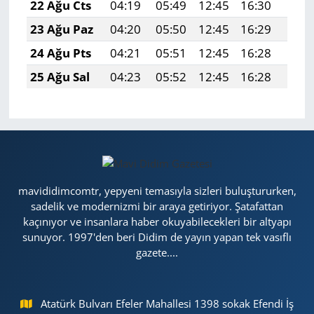
22 Ağu Cts
04:19
05:49
12:45
16:30
19:3
23 Ağu Paz
04:20
05:50
12:45
16:29
19:3
24 Ağu Pts
04:21
05:51
12:45
16:28
19:2
25 Ağu Sal
04:23
05:52
12:45
16:28
19:2
mavididimcomtr, yepyeni temasıyla sizleri buluştururken,
sadelik ve modernizmi bir araya getiriyor. Şatafattan
kaçınıyor ve insanlara haber okuyabilecekleri bir altyapı
sunuyor. 1997'den beri Didim de yayın yapan tek vasıflı
gazete....
Atatürk Bulvarı Efeler Mahallesi 1398 sokak Efendi İş