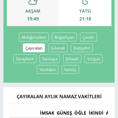
AKŞAM
YATSI
Yerel
19:49
21:18
Akdağmadeni
Boğazlıyan
Çandır
Çayıralan
Çekerek
Kadışehri
Saraykent
Sarıkaya
Şefaatli
Sorgun
Yenifakılı
Yerköy
ÇAYIRALAN AYLIK NAMAZ VAKITLERI
İMSAK
GÜNEŞ
ÖĞLE
İKINDI
AKŞ