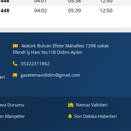
1448
04:01
05:38
12:50
1448
04:02
05:39
12:50
Atatürk Bulvarı Efeler Mahallesi 1398 sokak
Efendi İş Hanı No:1/B Didim-Aydın
05322311862
gazetemavididim@gmail.com
eri
ava Durumu
Namaz Vakitleri
m Manşetler
Son Dakika Haberleri