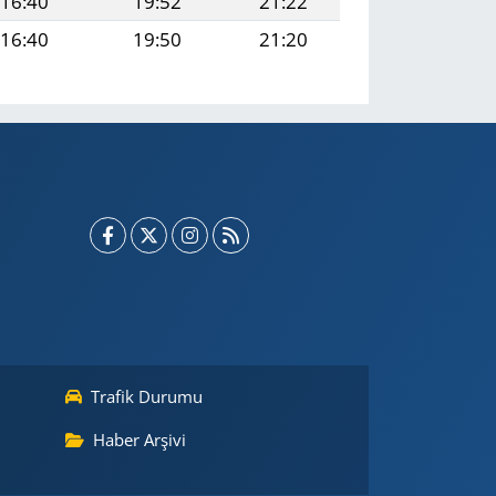
16:40
19:52
21:22
16:40
19:50
21:20
Trafik Durumu
Haber Arşivi