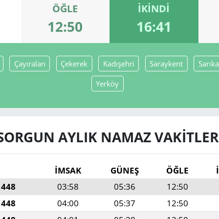
ÖĞLE
İKINDI
12:50
16:41
Çayıralan
Çekerek
Kadışehri
Saraykent
Sarık
Yerköy
SORGUN AYLIK NAMAZ VAKITLER
İMSAK
GÜNEŞ
ÖĞLE
1448
03:58
05:36
12:50
1448
04:00
05:37
12:50