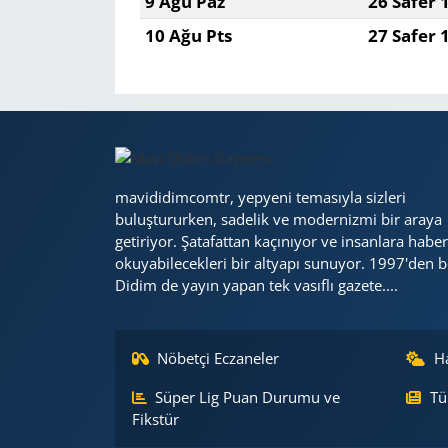
9 Ağu Paz
26 Safer 
10 Ağu Pts
27 Safer 
Yerel
mavididimcomtr, yepyeni temasıyla sizleri
buluştururken, sadelik ve modernizmi bir araya
getiriyor. Şatafattan kaçınıyor ve insanlara haber
okuyabilecekleri bir altyapı sunuyor. 1997'den b
Didim de yayın yapan tek vasıflı gazete....
Nöbetçi Eczaneler
H
Süper Lig Puan Durumu ve
Tü
Fikstür