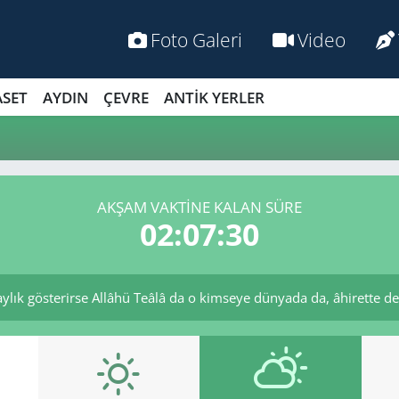
Foto Galeri
Video
ASET
AYDIN
ÇEVRE
ANTİK YERLER
AKŞAM VAKTİNE KALAN SÜRE
02:07:29
aylık gösterirse Allâhü Teâlâ da o kimseye dünyada da, âhirette de 