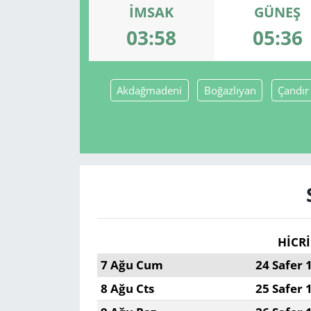
İMSAK
GÜNEŞ
GÜNDEM
03:58
05:36
HABERDE İNSAN
Akdağmadeni
Boğazlıyan
Çandır
KÜLTÜR SANAT
MAGAZİN
POLİTİKA
RESMİ İLANLAR
SAĞLIK
HİCRİ
7 Ağu Cum
24 Safer 
SİYASET
8 Ağu Cts
25 Safer 
SPOR