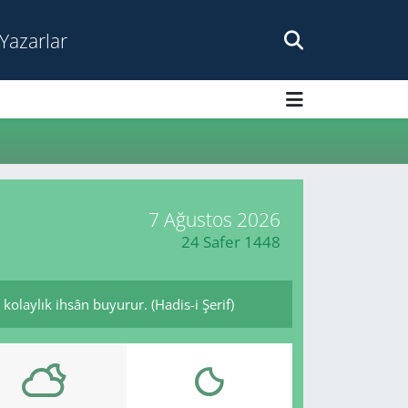
Yazarlar
7 Ağustos 2026
24 Safer 1448
kolaylık ihsân buyurur. (Hadis-i Şerif)