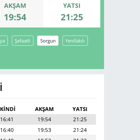
AKŞAM
YATSI
19:54
21:25
aya
Şefaatli
Sorgun
Yenifakılı
I
İKINDI
AKŞAM
YATSI
16:41
19:54
21:25
16:40
19:53
21:24