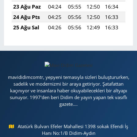
23 Ağu Paz
04:24
05:55
12:50
16:34
19:3
24 Ağu Pts
04:25
05:56
12:50
16:33
19:3
25 Ağu Sal
04:26
05:56
12:49
16:33
19:3
mavididimcomtr, yepyeni temasıyla sizleri buluştururken,
sadelik ve modernizmi bir araya getiriyor. Şatafattan
kaçınıyor ve insanlara haber okuyabilecekleri bir altyapı
sunuyor. 1997'den beri Didim de yayın yapan tek vasıflı
gazete....
Atatürk Bulvarı Efeler Mahallesi 1398 sokak Efendi İş
Hanı No:1/B Didim-Aydın