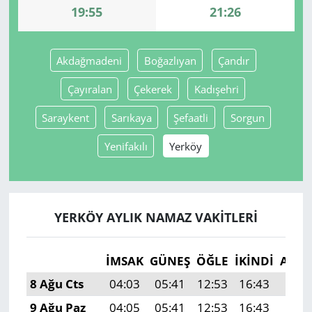
19:55
21:26
Yerel
Akdağmadeni
Boğazlıyan
Çandır
Çayıralan
Çekerek
Kadışehri
Saraykent
Sarıkaya
Şefaatli
Sorgun
Yenifakılı
Yerköy
YERKÖY AYLIK NAMAZ VAKITLERI
İMSAK
GÜNEŞ
ÖĞLE
İKINDI
AKŞ
8 Ağu Cts
04:03
05:41
12:53
16:43
19:5
9 Ağu Paz
04:05
05:41
12:53
16:43
19:5