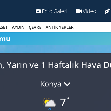
Foto Galeri
Video
ASET
AYDIN
ÇEVRE
ANTİK YERLER
umu
, Yarın ve 1 Haftalık Hava
Konya
°
7