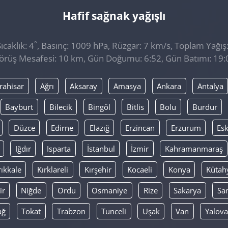
Hafif sağnak yağışlı
°
caklık: 4
, Basınç: 1009 hPa, Rüzgar: 7 km/s, Toplam Yağış
örüş Mesafesi: 10 km, Gün Doğumu: 6:52, Gün Batımı: 19:
rahisar
Ağrı
Aksaray
Amasya
Ankara
Antalya
Bayburt
Bilecik
Bingöl
Bitlis
Bolu
Burdur
Düzce
Edirne
Elazığ
Erzincan
Erzurum
Esk
Iğdır
Isparta
İstanbul
İzmir
Kahramanmaraş
rıkkale
Kırklareli
Kırşehir
Kocaeli
Konya
Kütah
ir
Niğde
Ordu
Osmaniye
Rize
Sakarya
Sa
ağ
Tokat
Trabzon
Tunceli
Uşak
Van
Yalova