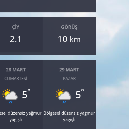
ÇIY
GÖRÜŞ
2.1
10
km
28 MART
29 MART
CUMARTESI
PAZAR
°
°
5
5
esel düzensiz yağmur
Bölgesel düzensiz yağmur
yağışlı
yağışlı