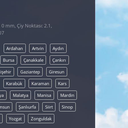
: 0 mm, Çiy Noktası: 2.1,
07
Ardahan
Artvin
Aydın
Bursa
Çanakkale
Çankırı
işehir
Gaziantep
Giresun
Karabük
Karaman
Kars
ya
Malatya
Manisa
Mardin
msun
Şanlıurfa
Siirt
Sinop
Yozgat
Zonguldak