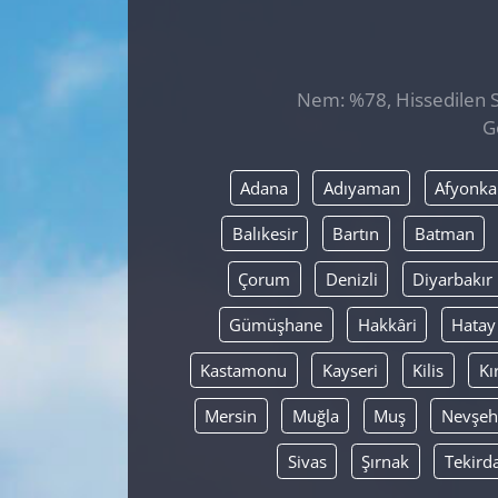
GÜNDEM
HABERDE İNSAN
Nem: %78, Hissedilen Sı
G
KÜLTÜR SANAT
Adana
Adıyaman
Afyonka
MAGAZİN
Balıkesir
Bartın
Batman
POLİTİKA
Çorum
Denizli
Diyarbakır
RESMİ İLANLAR
Gümüşhane
Hakkâri
Hatay
Kastamonu
Kayseri
Kilis
Kı
SAĞLIK
Mersin
Muğla
Muş
Nevşeh
SİYASET
Sivas
Şırnak
Tekird
SPOR