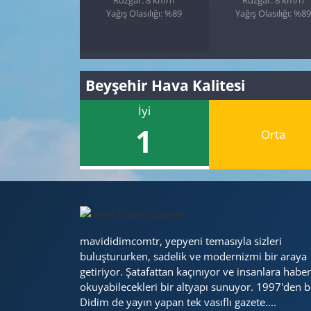
Yağış Olasılığı: %89
Yağış Olasılığı: %89
Beyşehir Hava Kalitesi
İyi
1
Orta
mavididimcomtr, yepyeni temasıyla sizleri
buluştururken, sadelik ve modernizmi bir araya
getiriyor. Şatafattan kaçınıyor ve insanlara haber
okuyabilecekleri bir altyapı sunuyor. 1997'den b
Didim de yayın yapan tek vasıflı gazete....