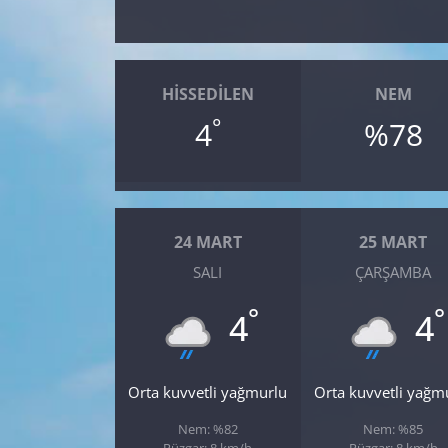
Yerel
HISSEDILEN
NEM
°
4
%78
24 MART
25 MART
SALI
ÇARŞAMBA
°
°
4
4
Orta kuvvetli yağmurlu
Orta kuvvetli yağm
Nem: %82
Nem: %85
Rüzgar: 8 km/h
Rüzgar: 8 km/h