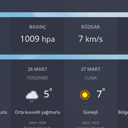
BASINÇ
RÜZGAR
1009
7
hpa
km/s
26 MART
27 MART
PERŞEMBE
CUMA
°
°
5
7
urlu
Orta kuvvetli yağmurlu
Güneşli
Bölg
Nem: %84
Nem: %63
Rüzgar: 10 km/h
Rüzgar: 22 km/h