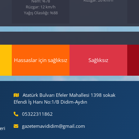
Nem: %78
Rüzgar: 12 km/h
Yağış Olasılığı: %88
Hassaslar için sağlıksız
Sağlıksız
Atatürk Bulvarı Efeler Mahallesi 1398 sokak
Efendi İş Hanı No:1/B Didim-Aydın
05322311862
gazetemavididim@gmail.com
eri