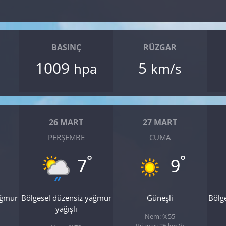
BASINÇ
RÜZGAR
1009
5
hpa
km/s
26 MART
27 MART
PERŞEMBE
CUMA
°
°
7
9
ağmur
Bölgesel düzensiz yağmur
Güneşli
Bölg
yağışlı
Nem: %55
Rüzgar: 26 km/h