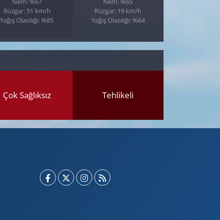
Nem: %67
Nem: %65
Rüzgar: 51 km/h
Rüzgar: 19 km/h
Yağış Olasılığı: %85
Yağış Olasılığı: %64
Çok Sağlıksız
Tehlikeli