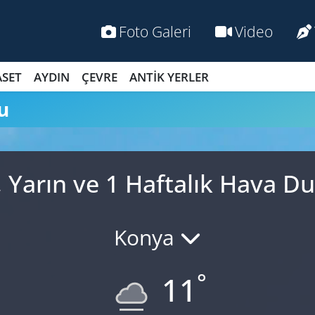
Foto Galeri
Video
ASET
AYDIN
ÇEVRE
ANTİK YERLER
u
Yarın ve 1 Haftalık Hava 
Konya
°
11