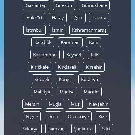
Gaziantep
Giresun
Gümüşhane
Hakkâri
Hatay
Iğdır
Isparta
İstanbul
İzmir
Kahramanmaraş
Karabük
Karaman
Kars
Kastamonu
Kayseri
Kilis
Kırıkkale
Kırklareli
Kırşehir
Kocaeli
Konya
Kütahya
Malatya
Manisa
Mardin
Mersin
Muğla
Muş
Nevşehir
Niğde
Ordu
Osmaniye
Rize
Sakarya
Samsun
Şanlıurfa
Siirt