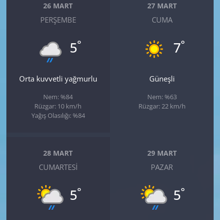
26 MART
27 MART
PERŞEMBE
CUMA
°
°
5
7
Orta kuvvetli yağmurlu
Güneşli
Nem: %84
Nem: %63
Rüzgar: 10 km/h
Rüzgar: 22 km/h
Yağış Olasılığı: %84
28 MART
29 MART
CUMARTESI
PAZAR
°
°
5
5