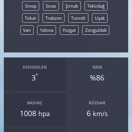
Sinop
Sivas
Şırnak
Tekirdağ
Tokat
Trabzon
Tunceli
Uşak
Van
Yalova
Yozgat
Zonguldak
HISSEDILEN
NEM
°
3
%86
BASINÇ
RÜZGAR
1008
6
hpa
km/s