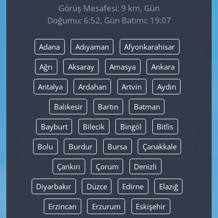
Görüş Mesafesi: 9 km, Gün
Doğumu: 6:52, Gün Batımı: 19:07
Yerel
Adana
Adıyaman
Afyonkarahisar
Ağrı
Aksaray
Amasya
Ankara
Antalya
Ardahan
Artvin
Aydın
Balıkesir
Bartın
Batman
Bayburt
Bilecik
Bingöl
Bitlis
Bolu
Burdur
Bursa
Çanakkale
Çankırı
Çorum
Denizli
Diyarbakır
Düzce
Edirne
Elazığ
Erzincan
Erzurum
Eskişehir