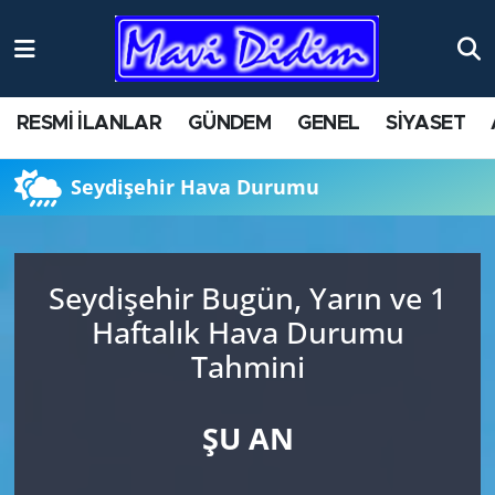
ANTİK YERLER
Nöbetçi Eczaneler
RESMİ İLANLAR
GÜNDEM
GENEL
SİYASET
ASAYİŞ
Hava Durumu
Seydişehir Hava Durumu
AYDIN
Namaz Vakitleri
BİLİM VE TEKNOLOJİ
Trafik Durumu
Seydişehir Bugün, Yarın ve 1
ÇEVRE
Süper Lig Puan Durumu ve Fikstür
Haftalık Hava Durumu
Tahmini
EĞİTİM
Tüm Manşetler
EKONOMİ
Son Dakika Haberleri
ŞU AN
GENEL
Haber Arşivi