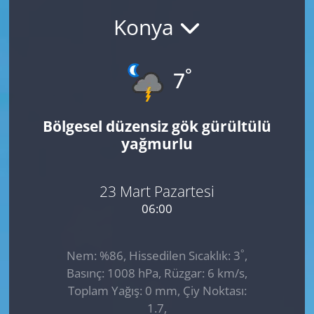
Konya
GÜNDEM
HABERDE İNSAN
°
7
KÜLTÜR SANAT
Bölgesel düzensiz gök gürültülü
MAGAZİN
yağmurlu
POLİTİKA
23 Mart Pazartesi
RESMİ İLANLAR
06:00
SAĞLIK
°
Nem: %86, Hissedilen Sıcaklık: 3
,
Basınç: 1008 hPa, Rüzgar: 6 km/s,
SİYASET
Toplam Yağış: 0 mm, Çiy Noktası:
1.7,
SPOR