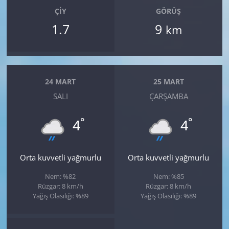
ÇIY
GÖRÜŞ
1.7
9
km
24 MART
25 MART
SALI
ÇARŞAMBA
°
°
4
4
Orta kuvvetli yağmurlu
Orta kuvvetli yağmurlu
Nem: %82
Nem: %85
Rüzgar: 8 km/h
Rüzgar: 8 km/h
Yağış Olasılığı: %89
Yağış Olasılığı: %89