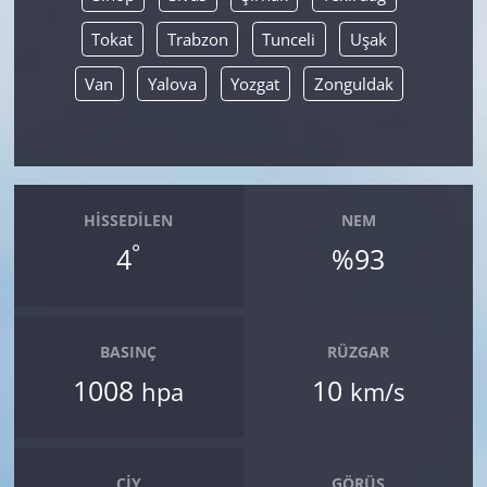
Tokat
Trabzon
Tunceli
Uşak
Van
Yalova
Yozgat
Zonguldak
HISSEDILEN
NEM
°
4
%93
BASINÇ
RÜZGAR
1008
10
hpa
km/s
ÇIY
GÖRÜŞ