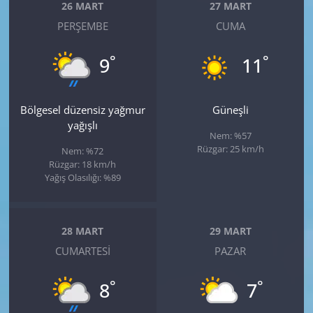
26 MART
27 MART
PERŞEMBE
CUMA
°
°
9
11
Bölgesel düzensiz yağmur
Güneşli
yağışlı
Nem: %57
Rüzgar: 25 km/h
Nem: %72
Rüzgar: 18 km/h
Yağış Olasılığı: %89
28 MART
29 MART
CUMARTESI
PAZAR
°
°
8
7