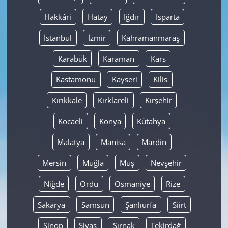
Hakkâri
Hatay
Iğdır
Isparta
İstanbul
İzmir
Kahramanmaraş
Karabük
Karaman
Kars
Kastamonu
Kayseri
Kilis
Kırıkkale
Kırklareli
Kırşehir
Kocaeli
Konya
Kütahya
Malatya
Manisa
Mardin
Mersin
Muğla
Muş
Nevşehir
Niğde
Ordu
Osmaniye
Rize
Sakarya
Samsun
Şanlıurfa
Siirt
Sinop
Sivas
Şırnak
Tekirdağ