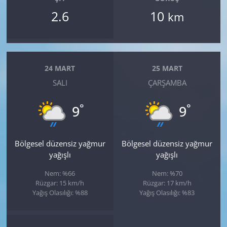
2.6
10
km
24 MART
25 MART
SALI
ÇARŞAMBA
°
°
9
9
Bölgesel düzensiz yağmur
Bölgesel düzensiz yağmur
yağışlı
yağışlı
Nem: %66
Nem: %70
Rüzgar: 15 km/h
Rüzgar: 17 km/h
Yağış Olasılığı: %88
Yağış Olasılığı: %83