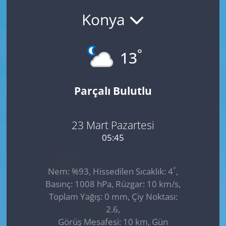
Konya
GÜNDEM
HABERDE İNSAN
°
13
KÜLTÜR SANAT
Parçalı Bulutlu
MAGAZİN
POLİTİKA
23 Mart Pazartesi
05:45
RESMİ İLANLAR
°
Nem: %93, Hissedilen Sıcaklık: 4
,
SAĞLIK
Basınç: 1008 hPa, Rüzgar: 10 km/s,
Toplam Yağış: 0 mm, Çiy Noktası:
SİYASET
2.6,
Görüş Mesafesi: 10 km, Gün
SPOR