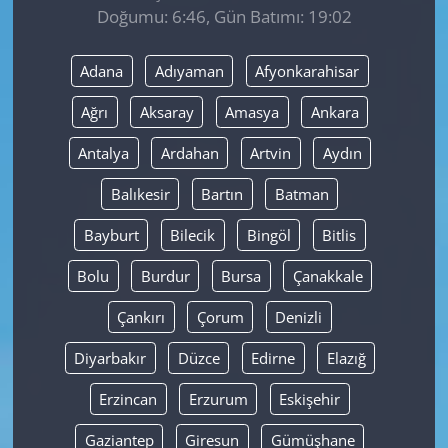
Doğumu: 6:46, Gün Batımı: 19:02
Yerel
Adana
Adıyaman
Afyonkarahisar
Ağrı
Aksaray
Amasya
Ankara
Antalya
Ardahan
Artvin
Aydın
Balıkesir
Bartın
Batman
Bayburt
Bilecik
Bingöl
Bitlis
Bolu
Burdur
Bursa
Çanakkale
Çankırı
Çorum
Denizli
Diyarbakır
Düzce
Edirne
Elazığ
Erzincan
Erzurum
Eskişehir
Gaziantep
Giresun
Gümüşhane