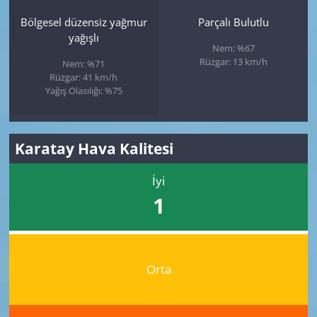
Bölgesel düzensiz yağmur
Parçalı Bulutlu
yağışlı
Nem: %67
Rüzgar: 13 km/h
Nem: %71
Rüzgar: 41 km/h
Yağış Olasılığı: %75
Karatay Hava Kalitesi
İyi
1
Orta