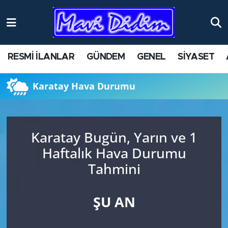
ANTİK YERLER
Nöbetçi Eczaneler
RESMİ İLANLAR
GÜNDEM
GENEL
SİYASET
ASAYİŞ
Hava Durumu
Karatay Hava Durumu
AYDIN
Namaz Vakitleri
BİLİM VE TEKNOLOJİ
Trafik Durumu
Karatay Bugün, Yarın ve 1
ÇEVRE
Süper Lig Puan Durumu ve Fikstür
Haftalık Hava Durumu
Tahmini
EĞİTİM
Tüm Manşetler
EKONOMİ
Son Dakika Haberleri
ŞU AN
GENEL
Haber Arşivi