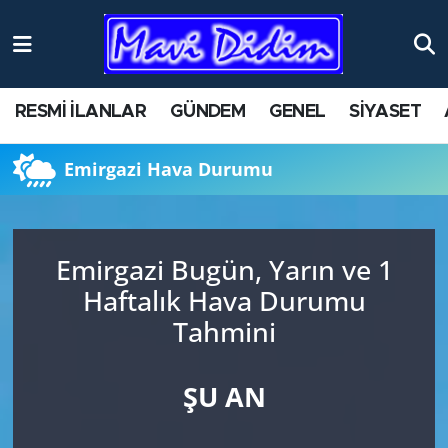
ANTİK YERLER
Nöbetçi Eczaneler
RESMİ İLANLAR
GÜNDEM
GENEL
SİYASET
ASAYİŞ
Hava Durumu
Emirgazi Hava Durumu
AYDIN
Namaz Vakitleri
BİLİM VE TEKNOLOJİ
Trafik Durumu
Emirgazi Bugün, Yarın ve 1
ÇEVRE
Süper Lig Puan Durumu ve Fikstür
Haftalık Hava Durumu
Tahmini
EĞİTİM
Tüm Manşetler
EKONOMİ
Son Dakika Haberleri
ŞU AN
GENEL
Haber Arşivi