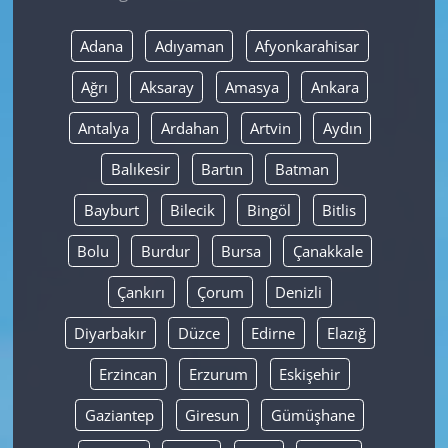
Yerel
Adana
Adıyaman
Afyonkarahisar
Ağrı
Aksaray
Amasya
Ankara
Antalya
Ardahan
Artvin
Aydın
Balıkesir
Bartın
Batman
Bayburt
Bilecik
Bingöl
Bitlis
Bolu
Burdur
Bursa
Çanakkale
Çankırı
Çorum
Denizli
Diyarbakır
Düzce
Edirne
Elazığ
Erzincan
Erzurum
Eskişehir
Gaziantep
Giresun
Gümüşhane