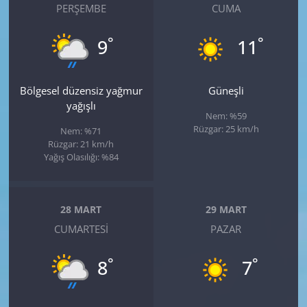
PERŞEMBE
CUMA
°
°
9
11
Bölgesel düzensiz yağmur
Güneşli
yağışlı
Nem: %59
Rüzgar: 25 km/h
Nem: %71
Rüzgar: 21 km/h
Yağış Olasılığı: %84
28 MART
29 MART
CUMARTESI
PAZAR
°
°
8
7