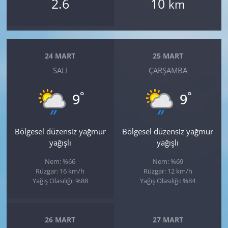
2.6
10
km
24 MART
25 MART
SALI
ÇARŞAMBA
°
°
9
9
Bölgesel düzensiz yağmur
Bölgesel düzensiz yağmur
yağışlı
yağışlı
Nem: %66
Nem: %69
Rüzgar: 16 km/h
Rüzgar: 12 km/h
Yağış Olasılığı: %88
Yağış Olasılığı: %84
26 MART
27 MART