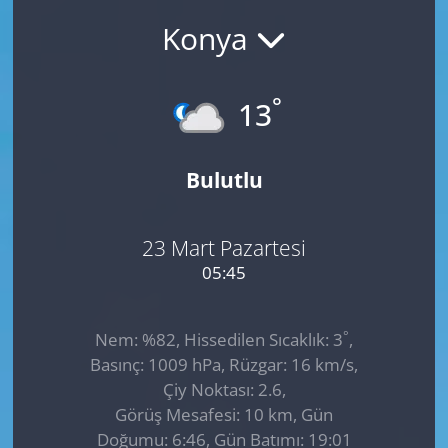
Konya
GÜNDEM
HABERDE İNSAN
°
13
KÜLTÜR SANAT
Bulutlu
MAGAZİN
POLİTİKA
23 Mart Pazartesi
05:45
RESMİ İLANLAR
°
Nem: %82, Hissedilen Sıcaklık: 3
,
SAĞLIK
Basınç: 1009 hPa, Rüzgar: 16 km/s,
Çiy Noktası: 2.6,
SİYASET
Görüş Mesafesi: 10 km, Gün
Doğumu: 6:46, Gün Batımı: 19:01
SPOR