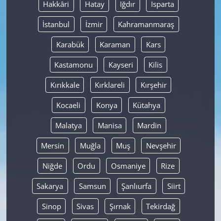
Hakkâri
Hatay
Iğdır
Isparta
İstanbul
İzmir
Kahramanmaraş
Karabük
Karaman
Kars
Kastamonu
Kayseri
Kilis
Kırıkkale
Kırklareli
Kırşehir
Kocaeli
Konya
Kütahya
Malatya
Manisa
Mardin
Mersin
Muğla
Muş
Nevşehir
Niğde
Ordu
Osmaniye
Rize
Sakarya
Samsun
Şanlıurfa
Siirt
Sinop
Sivas
Şırnak
Tekirdağ