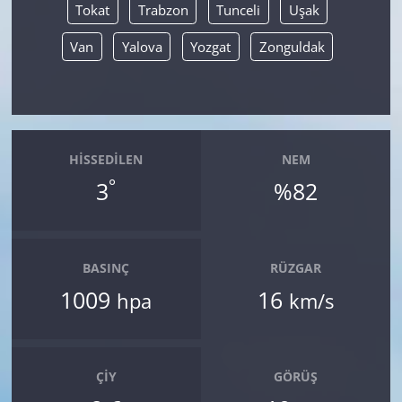
Tokat
Trabzon
Tunceli
Uşak
Van
Yalova
Yozgat
Zonguldak
HISSEDILEN
NEM
°
3
%82
BASINÇ
RÜZGAR
1009
16
hpa
km/s
ÇIY
GÖRÜŞ