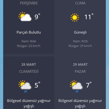
PERŞEMBE
CUMA
°
°
9
11
Parçalı Bulutlu
Güneşli
Nem: %66
Nem: %55
Rüzgar: 23 km/h
Rüzgar: 25 km/h
28 MART
29 MART
CUMARTESI
PAZAR
°
°
5
7
Bölgesel düzensiz yağmur
Bölgesel düzensiz yağmur
yağışlı
yağışlı