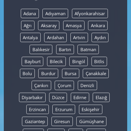
Yerel
Adana
Adıyaman
Afyonkarahisar
Ağrı
Aksaray
Amasya
Ankara
Antalya
Ardahan
Artvin
Aydın
Balıkesir
Bartın
Batman
Bayburt
Bilecik
Bingöl
Bitlis
Bolu
Burdur
Bursa
Çanakkale
Çankırı
Çorum
Denizli
Diyarbakır
Düzce
Edirne
Elazığ
Erzincan
Erzurum
Eskişehir
Gaziantep
Giresun
Gümüşhane