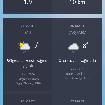
1.9
10
km
24 MART
25 MART
SALI
ÇARŞAMBA
°
°
9
8
Bölgesel düzensiz yağmur
Orta kuvvetli yağmurlu
yağışlı
Nem: %75
Rüzgar: 21 km/h
Nem: %69
Yağış Olasılığı: %88
Rüzgar: 13 km/h
Yağış Olasılığı: %89
26 MART
27 MART