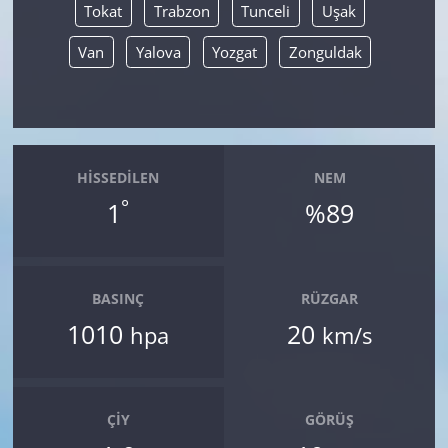
Tokat
Trabzon
Tunceli
Uşak
Van
Yalova
Yozgat
Zonguldak
HISSEDILEN
NEM
°
1
%89
BASINÇ
RÜZGAR
1010
20
hpa
km/s
ÇIY
GÖRÜŞ