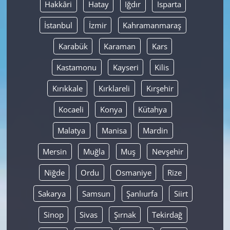
Hakkâri
Hatay
Iğdır
Isparta
İstanbul
İzmir
Kahramanmaraş
Karabük
Karaman
Kars
Kastamonu
Kayseri
Kilis
Kırıkkale
Kırklareli
Kırşehir
Kocaeli
Konya
Kütahya
Malatya
Manisa
Mardin
Mersin
Muğla
Muş
Nevşehir
Niğde
Ordu
Osmaniye
Rize
Sakarya
Samsun
Şanlıurfa
Siirt
Sinop
Sivas
Şırnak
Tekirdağ