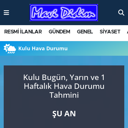
ANTİK YERLER
Nöbetçi Eczaneler
RESMİ İLANLAR
GÜNDEM
GENEL
SİYASET
ASAYİŞ
Hava Durumu
Kulu Hava Durumu
AYDIN
Namaz Vakitleri
BİLİM VE TEKNOLOJİ
Trafik Durumu
Kulu Bugün, Yarın ve 1
ÇEVRE
Süper Lig Puan Durumu ve Fikstür
Haftalık Hava Durumu
Tahmini
EĞİTİM
Tüm Manşetler
EKONOMİ
Son Dakika Haberleri
ŞU AN
GENEL
Haber Arşivi