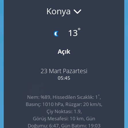
Konya
GÜNDEM
HABERDE İNSAN
°
13
KÜLTÜR SANAT
Açık
MAGAZİN
POLİTİKA
23 Mart Pazartesi
05:45
RESMİ İLANLAR
°
Nem: %89, Hissedilen Sıcaklık: 1
,
SAĞLIK
Basınç: 1010 hPa, Rüzgar: 20 km/s,
Çiy Noktası: 1.9,
SİYASET
Görüş Mesafesi: 10 km, Gün
Doğumu: 6:47, Gün Batımı: 19:03
SPOR